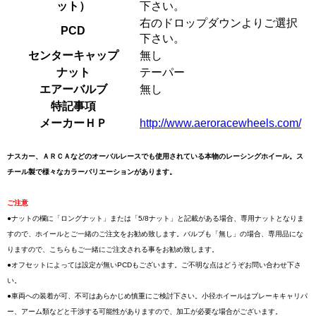
ット）
下さい。
右のドロップダウンよりご選択
PCD
下さい。
センターキャップ
無し
ナット
テーパー
エアーバルブ
無し
特記事項
メーカーＨＰ
http://www.aeroracewheels.com/
ナスカー、ＡＲＣＡなどのオーバルレースでも使用されている本物のレーシングホイール。ス
チール製で様々なカラーバリエーションがあります。
ご注意
●ナットの欄に「ロングナット」または「5/8ナット」と記載がある場合、専用ナットとなりま
すので、ホイールとご一緒のご注文をお勧め致します。バルブも「無し」の場合、専用品にな
りますので、こちらもご一緒にご注文される事をお勧め致します。
●オフセットによっては設定が無いPCDもございます。ご不明な点はどうぞお問い合わせ下さ
い。
●車両への装着が可、不可はあらかじめ慎重にご検討下さい。小径ホイールはブレーキキャリパ
ー、アーム類などと干渉する可能性がありますので、加工が必要な場合がございます。