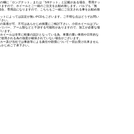
トの欄に「ロングナット」または「5/8ナット」と記載がある場合、専用ナッ
りますので、ホイールとご一緒のご注文をお勧め致します。バルブも「無
場合、専用品になりますので、こちらもご一緒にご注文される事をお勧め致
。
セットによっては設定が無いPCDもございます。ご不明な点はどうぞお問い
下さい。
への装着が可、不可はあらかじめ慎重にご検討下さい。小径ホイールはブレ
ャリパー、アーム類などと干渉する可能性がありますので、加工が必要な場
ざいます。
用ホイールは非常に軽量の設計となっている為、車重の重い車両や日常的な
で使用される為の強度が確保されていない場合がございます。
ーカー及び当社では事故等による責任や賠償について一切お受け出来ません
らかじめご了承下さい。