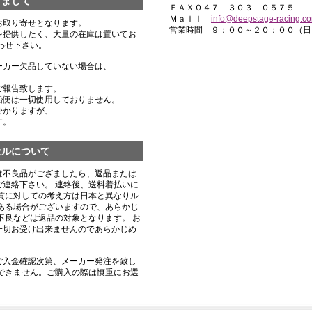
きまして
ＦＡＸ０４７－３０３－０５７５
Ｍａｉｌ
info@deepstage-racing.c
お取り寄せとなります。
営業時間 ９：００～２０：００（日
を提供したく、大量の在庫は置いてお
わせ下さい。
ーカー欠品していない場合は、
ご報告致します。
船便は一切使用しておりません。
掛かりますが、
す。
セルについて
は不良品がござましたら、返品または
連絡下さい。 連絡後、送料着払いに
質に対しての考え方は日本と異なりル
ある場合がございますので、あらかじ
不良などは返品の対象となります。 お
一切お受け出来ませんのであらかじめ
ご入金確認次第、メーカー発注を致し
できません。ご購入の際は慎重にお選