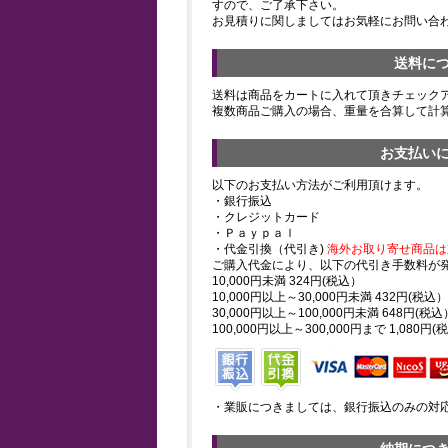
すので、ご了承下さい。
お見積りに関しましてはお気軽にお問い合
送料に
送料は商品をカートに入れて頂きチェック
複数商品ご購入の場合、重量を合算して計
お支払い
以下のお支払い方法がご利用頂けます。
・銀行振込
・クレジットカード
・Ｐａｙｐａｌ
・代金引換（代引き)
海外お取り寄せ商品は
ご購入代金により、以下の代引き手数料が
10,000円未満 324円(税込）
10,000円以上～30,000円未満 432円(税込）
30,000円以上～100,000円未満 648円(税込
100,000円以上～300,000円まで 1,080円(
・業販につきましては、銀行振込のみの対