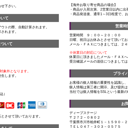
【海外お取り寄せ商品の場合】
わせ下さい。
・商品が入荷次第、2営業日以内に出
・商品発送後、通常1～3日程度で、
ついて
営業時
アウトの際、自動計算されます。
算されます。
営業時間 ９：００～２０：００
日曜、祝日はお休みとさせて頂いてお
について
メール・ＦＡＸにつきましては、２４
※休業日の対応について
休業日に頂きましたメール・ＦＡＸへ
受注確認メールの送信につきましては
対象外となります。
プライ
発生します。
お客様の個人情報の重要性を認識し、
個人情報は第三者に開示、及び提供は
）
当社では個人情報をSSLという最新
税込）
お
ディープステージ
応とさせて頂いております。
〒２７２－０８０２
千葉県市川市柏井町１－１５９０－２
ＴＥＬ０４７－３０３－０５７５