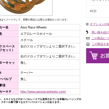
PCD
像はイメージでして、実際の商品とは異なる場合がございます。
オプションの
カー名
Aero Race Wheels
買い物を続け
名
エアロレースホイール
この商品につ
スチール
この商品を友
クスペース
右のドロップダウンよりご選択下さい。
フセット）
右のドロップダウンよりご選択下さい。
ターキャッ
無し
ト
テーパー
ーバルブ
無し
事項
カーＨＰ
http://www.aeroracewheels.com/
ー、ＡＲＣＡなどのオーバルレースでも使用されている本物のレーシングホ
。スチール製で様々なカラーバリエーションがあります。