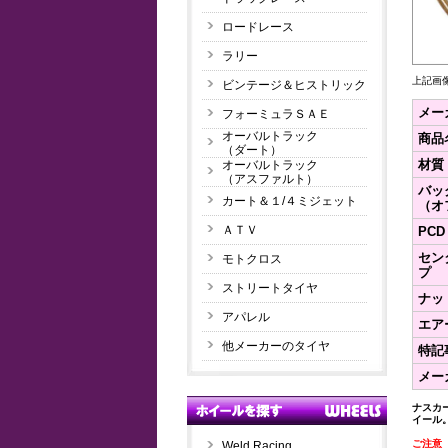
ロードレース
ラリー
上記画
ビンテージ＆ヒストリック
メー
フォーミュラＳＡＥ
オーバルトラック
商品
（ダート）
材質
オーバルトラック
（アスファルト）
バッ
カート＆１/４ミジェット
（オ
ＡＴＶ
PCD
セン
モトクロス
プ
ストリートタイヤ
ナッ
アパレル
エア
他メーカーのタイヤ
特記
メー
ナスカ
イール
ご注意
Weld Racing