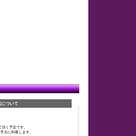
送について
て頂く予定です。
お手元に到着します。