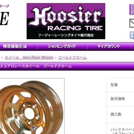
ホイール Aero Race Wheels
ゴールドクローム
＞
＞
x12 エアロレースホイール ゴールドクローム
型番
販売価格
購入数
バックスペー
（オフセット