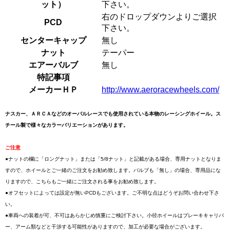
ット）
下さい。
右のドロップダウンよりご選択
PCD
下さい。
センターキャップ
無し
ナット
テーパー
エアーバルブ
無し
特記事項
メーカーＨＰ
http://www.aeroracewheels.com/
ナスカー、ＡＲＣＡなどのオーバルレースでも使用されている本物のレーシングホイール。ス
チール製で様々なカラーバリエーションがあります。
ご注意
●ナットの欄に「ロングナット」または「5/8ナット」と記載がある場合、専用ナットとなりま
すので、ホイールとご一緒のご注文をお勧め致します。バルブも「無し」の場合、専用品にな
りますので、こちらもご一緒にご注文される事をお勧め致します。
●オフセットによっては設定が無いPCDもございます。ご不明な点はどうぞお問い合わせ下さ
い。
●車両への装着が可、不可はあらかじめ慎重にご検討下さい。小径ホイールはブレーキキャリパ
ー、アーム類などと干渉する可能性がありますので、加工が必要な場合がございます。