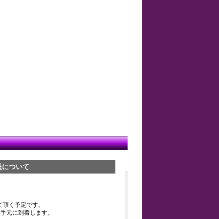
送について
て頂く予定です。
お手元に到着します。