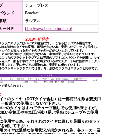
プ
チューブレス
パウンド
Bracket
事項
ラジアル
カーＨＰ
http://www.hoosiertire.com/
019年新発売
ドラッグスリックはバイアス構造に対し、こちらはラジアル構造です。
ルは加速時のタイヤの変形、膨張が少ない為、安定したグリップを発生し、
シェイクと言われるタイヤのジャダーが少ないとされています。
イアスに比べ転がり抵抗が少ない為、車速の乗りが良いとされています。
のこちらのブラケットラジアルは専用のソフトコンパウンドを使用し、サイ
ショルダー部も非常にソフトに出来ているのでスタート時に抜群のトラクシ
発揮します。更にラジアル構造の為、安定性に優れています。
規格のストリートラジアルでは無い為、競技のクラスはスリックと同様です。
クで拡大されます。
意
サイトのタイヤ（DOTタイヤ含む）は一部商品を除き競技用
。一般道での使用はしないで下さい。
osierのタイヤはすべてチューブ無しでも使用出来ますが、
に低い空気圧や空気圧が減り易い場合はチューブをご使用
い。
全に使用する為、それぞれのタイヤに適した足回りのセッテ
グを施して下さい。
技用タイヤは過酷な使用状況が想定される為、各メーカー及