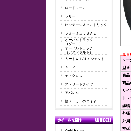
ロードレース
ラリー
ビンテージ＆ヒストリック
フォーミュラＳＡＥ
オーバルトラック
（ダート）
オーバルトラック
（アスファルト）
上記画
カート＆１/４ミジェット
メー
ＡＴＶ
型番
商品
モトクロス
商品
ストリートタイヤ
サイ
アパレル
トレ
他メーカーのタイヤ
総幅
外径
外周
推奨
Weld Racing