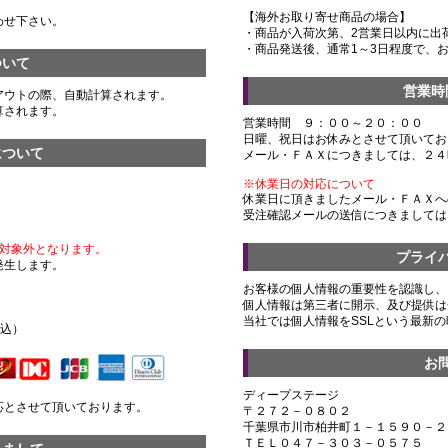
【海外お取り寄せ商品の場合】
わせ下さい。
・商品が入荷次第、2営業日以内に出
・商品発送後、通常1～3日程度で、
ついて
営業時
アウトの際、自動計算されます。
算されます。
営業時間 ９：００～２０：００
日曜、祝日はお休みとさせて頂いてお
について
メール・ＦＡＸにつきましては、２４
※休業日の対応について
休業日に頂きましたメール・ＦＡＸへ
受注確認メールの送信につきましては
対象外となります。
プライ
発生します。
お客様の個人情報の重要性を認識し、
個人情報は第三者に開示、及び提供は
）
当社では個人情報をSSLという最新
税込）
お
ディープステージ
応とさせて頂いております。
〒２７２－０８０２
千葉県市川市柏井町１－１５９０－２
ＴＥＬ０４７－３０３－０５７５