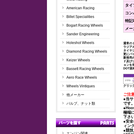
タイ
American Racing
コン
Billet Specialities
特記
Bogart Racing Wheels
メー
Sander Engineering
2
Holeshot Wheels
通常の
ラジア
タイヤ
Diamond Racing Wheels
更にバ
新発売
Keizer Wheels
ド及び
ョンを
Bassett Racing Wheels
DOT
Aero Race Wheels
Wheels Vintiques
クリッ
ご注
他メーカー
●当
です
バルブ、ナット類
●Ho
極端
下さ
●安
ィン
●競
エンジン関連