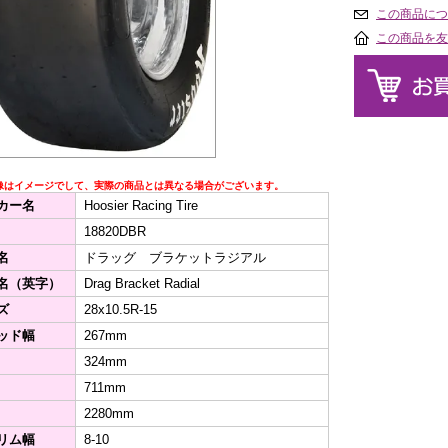
この商品につ
この商品を友
像はイメージでして、実際の商品とは異なる場合がございます。
カー名
Hoosier Racing Tire
18820DBR
名
ドラッグ ブラケットラジアル
名（英字）
Drag Bracket Radial
ズ
28x10.5R-15
ッド幅
267mm
324mm
711mm
2280mm
リム幅
8-10