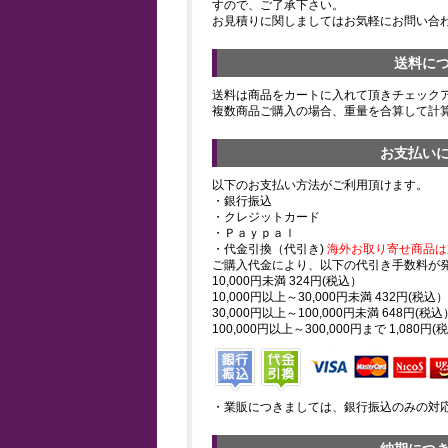
すので、ご了承下さい。
お見積りに関しましてはお気軽にお問い合
送料に
送料は商品をカートに入れて頂きチェック
複数商品ご購入の場合、重量を合算して計
お支払い
以下のお支払い方法がご利用頂けます。
・銀行振込
・クレジットカード
・Ｐａｙｐａｌ
・代金引換（代引き)
海外お取り寄せ商品は
ご購入代金により、以下の代引き手数料が
10,000円未満 324円(税込）
10,000円以上～30,000円未満 432円(税込）
30,000円以上～100,000円未満 648円(税込
100,000円以上～300,000円まで 1,080円(
・業販につきましては、銀行振込のみの対