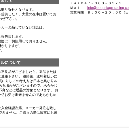
きまして
ＦＡＸ０４７－３０３－０５７５
Ｍａｉｌ
info@deepstage-racing.c
お取り寄せとなります。
営業時間 ９：００～２０：００（日
を提供したく、大量の在庫は置いてお
わせ下さい。
ーカー欠品していない場合は、
ご報告致します。
船便は一切使用しておりません。
掛かりますが、
す。
セルについて
は不良品がござましたら、返品または
連絡下さい。 連絡後、送料着払いに
質に対しての考え方は日本と異なりル
ある場合がございますので、あらかじ
不良などは返品の対象となります。 お
一切お受け出来ませんのであらかじめ
ご入金確認次第、メーカー発注を致し
できません。ご購入の際は慎重にお選