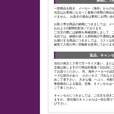
納期につ
一部商品を除き、メーカー（海外）からの
当店はお客様になるべく最新の状態の商品
りません。 お急ぎの場合は事前にお問い合
お取り寄せ商品の納期につきましては、メ
おおよそ2週間程度頂いております。
ご注文の際には納期を再確認致しまして、
当店では、納期が遅く入荷時期が不透明な
お届けする商品につきましては、コストは
確実で入荷の早い空輸便を使用しておりま
返品、キャン
当社の発注ミス等で万一サイズ違い、また
交換は致しますので商品到着後７日以内にご
てお送りください。 尚、海外メーカーの品
ーズな部分があり、 小さいキズ、汚れなど
めご了承下さい。 大きな傷、ヘコミ、作動
客様都合による返品、交換、キャンセルは
ご了承ください。
キャンセルにつきましては、ご注文を頂き
ますが、 発注後のキャンセルは一切お受け
び下さい。