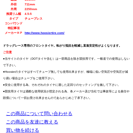
外径
711mm
外周
2250mm
推奨リム幅
4.5-5
タイプ
チューブレス
コンパウンド
特記事項
メーカーＨＰ
http://www.hoosiertire.com/
ドラッグレース専用のフロントタイヤ。転がり抵抗を軽減し直進安定性がよくなります。
ご注意
●当サイトのタイヤ（DOTタイヤ含む）は一部商品を除き競技用です。一般道での使用はしない
で下さい。
●Hoosierのタイヤはすべてチューブ無しでも使用出来ますが、極端に低い空気圧や空気圧が減
り易い場合はチューブをご使用下さい。
●安全に使用する為、それぞれのタイヤに適した足回りのセッティングを施して下さい。
●競技用タイヤは過酷な使用状況が想定される為、各メーカー及び当社では事故等による責任や
賠償について一切お受け出来ませんのであらかじめご了承下さい。
この商品について問い合わせる
この商品を友達に教える
買い物を続ける