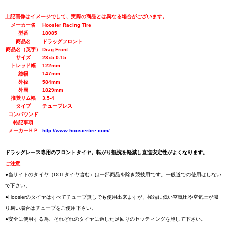
上記画像はイメージでして、実際の商品とは異なる場合がございます。
メーカー名
Hoosier Racing Tire
型番
18085
商品名
ドラッグフロント
商品名（英字）
Drag Front
サイズ
23x5.0-15
トレッド幅
122mm
総幅
147mm
外径
584mm
外周
1829mm
推奨リム幅
3.5-4
タイプ
チューブレス
コンパウンド
特記事項
メーカーＨＰ
http://www.hoosiertire.com/
ドラッグレース専用のフロントタイヤ。転がり抵抗を軽減し直進安定性がよくなります。
ご注意
●当サイトのタイヤ（DOTタイヤ含む）は一部商品を除き競技用です。一般道での使用はしない
で下さい。
●Hoosierのタイヤはすべてチューブ無しでも使用出来ますが、極端に低い空気圧や空気圧が減
り易い場合はチューブをご使用下さい。
●安全に使用する為、それぞれのタイヤに適した足回りのセッティングを施して下さい。