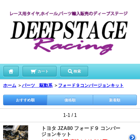
カート
検索
ホーム
＞
パーツ 駆動系
＞
フォード９コンバージョンキット
おすすめ順
価格順
新着順
1-1 / 1
トヨタ JZA80 フォード９ コンバー
ジョンキット