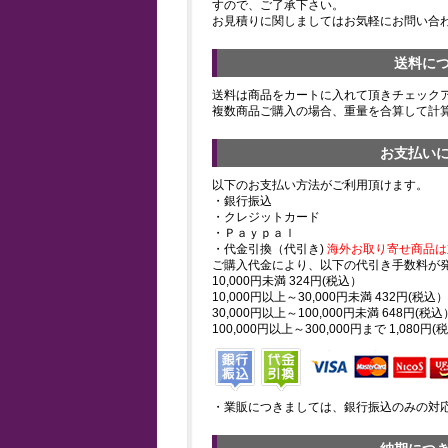
すので、ご了承下さい。
お見積りに関しましてはお気軽にお問い合
送料に
送料は商品をカートに入れて頂きチェック
複数商品ご購入の場合、重量を合算して計
お支払い
以下のお支払い方法がご利用頂けます。
・銀行振込
・クレジットカード
・Ｐａｙｐａｌ
・代金引換（代引き)
海外お取り寄せ商品は
ご購入代金により、以下の代引き手数料が
10,000円未満 324円(税込）
10,000円以上～30,000円未満 432円(税込）
30,000円以上～100,000円未満 648円(税込
100,000円以上～300,000円まで 1,080円(
・業販につきましては、銀行振込のみの対