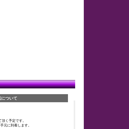
送について
て頂く予定です。
お手元に到着します。