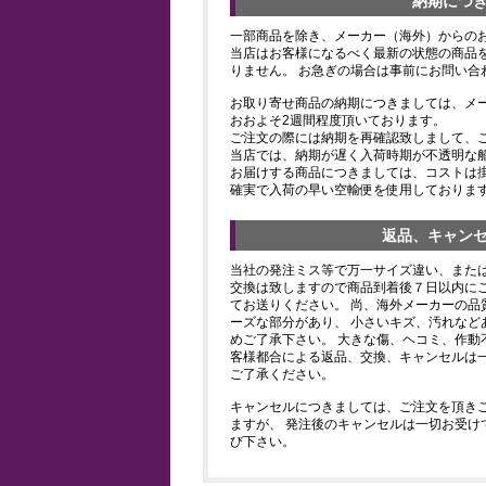
納期につ
一部商品を除き、メーカー（海外）からの
当店はお客様になるべく最新の状態の商品
りません。 お急ぎの場合は事前にお問い合
お取り寄せ商品の納期につきましては、メ
おおよそ2週間程度頂いております。
ご注文の際には納期を再確認致しまして、
当店では、納期が遅く入荷時期が不透明な
お届けする商品につきましては、コストは
確実で入荷の早い空輸便を使用しておりま
返品、キャン
当社の発注ミス等で万一サイズ違い、また
交換は致しますので商品到着後７日以内にご
てお送りください。 尚、海外メーカーの品
ーズな部分があり、 小さいキズ、汚れなど
めご了承下さい。 大きな傷、ヘコミ、作動
客様都合による返品、交換、キャンセルは
ご了承ください。
キャンセルにつきましては、ご注文を頂き
ますが、 発注後のキャンセルは一切お受け
び下さい。