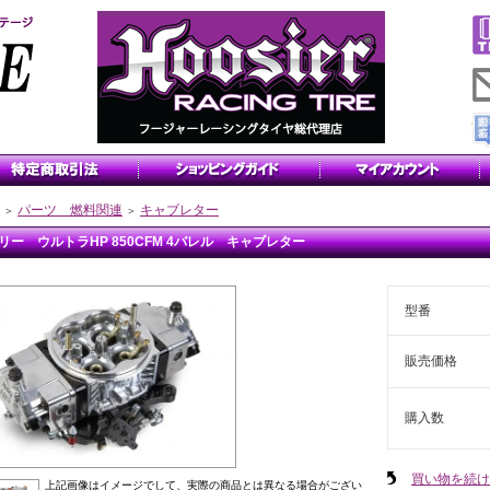
パーツ 燃料関連
キャブレター
＞
＞
リー ウルトラHP 850CFM 4バレル キャブレター
型番
販売価格
購入数
買い物を続け
上記画像はイメージでして、実際の商品とは異なる場合がござい