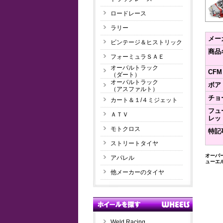
ロードレース
ラリー
メー
ビンテージ＆ヒストリック
商品
フォーミュラＳＡＥ
オーバルトラック
CFM
（ダート）
オーバルトラック
ボア
（アスファルト）
チョ
カート＆１/４ミジェット
フュ
ＡＴＶ
レッ
モトクロス
特記
ストリートタイヤ
オーバ
アパレル
ューエ
他メーカーのタイヤ
Weld Racing