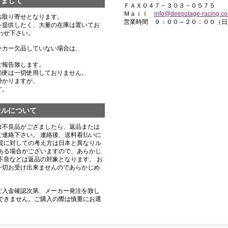
きまして
ＦＡＸ０４７－３０３－０５７５
Ｍａｉｌ
info@deepstage-racing.c
お取り寄せとなります。
営業時間 ９：００～２０：００（日
を提供したく、大量の在庫は置いてお
わせ下さい。
ーカー欠品していない場合は、
ご報告致します。
船便は一切使用しておりません。
掛かりますが、
す。
セルについて
は不良品がござましたら、返品または
連絡下さい。 連絡後、送料着払いに
質に対しての考え方は日本と異なりル
ある場合がございますので、あらかじ
不良などは返品の対象となります。 お
一切お受け出来ませんのであらかじめ
ご入金確認次第、メーカー発注を致し
できません。ご購入の際は慎重にお選