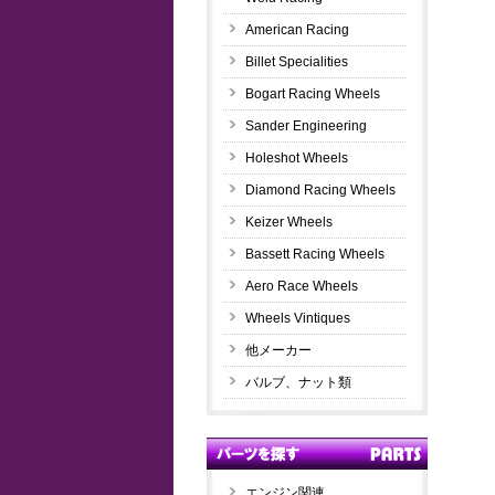
American Racing
Billet Specialities
Bogart Racing Wheels
Sander Engineering
Holeshot Wheels
Diamond Racing Wheels
Keizer Wheels
Bassett Racing Wheels
Aero Race Wheels
Wheels Vintiques
他メーカー
バルブ、ナット類
エンジン関連