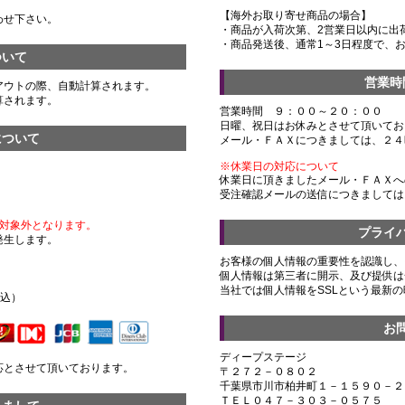
【海外お取り寄せ商品の場合】
わせ下さい。
・商品が入荷次第、2営業日以内に出
・商品発送後、通常1～3日程度で、
ついて
営業時
アウトの際、自動計算されます。
算されます。
営業時間 ９：００～２０：００
日曜、祝日はお休みとさせて頂いてお
について
メール・ＦＡＸにつきましては、２４
※休業日の対応について
休業日に頂きましたメール・ＦＡＸへ
受注確認メールの送信につきましては
対象外となります。
プライ
発生します。
お客様の個人情報の重要性を認識し、
個人情報は第三者に開示、及び提供は
）
当社では個人情報をSSLという最新
税込）
お
ディープステージ
応とさせて頂いております。
〒２７２－０８０２
千葉県市川市柏井町１－１５９０－２
ＴＥＬ０４７－３０３－０５７５