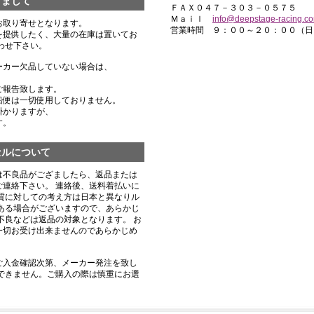
きまして
ＦＡＸ０４７－３０３－０５７５
Ｍａｉｌ
info@deepstage-racing.c
お取り寄せとなります。
営業時間 ９：００～２０：００（日
を提供したく、大量の在庫は置いてお
わせ下さい。
ーカー欠品していない場合は、
ご報告致します。
船便は一切使用しておりません。
掛かりますが、
す。
セルについて
は不良品がござましたら、返品または
連絡下さい。 連絡後、送料着払いに
質に対しての考え方は日本と異なりル
ある場合がございますので、あらかじ
不良などは返品の対象となります。 お
一切お受け出来ませんのであらかじめ
ご入金確認次第、メーカー発注を致し
できません。ご購入の際は慎重にお選