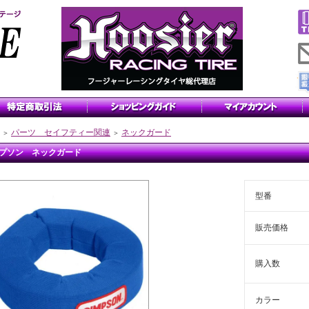
パーツ セイフティー関連
ネックガード
＞
＞
プソン ネックガード
型番
販売価格
購入数
カラー