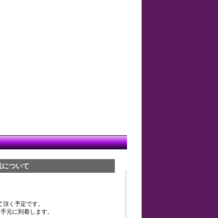
送について
て頂く予定です。
お手元に到着します。