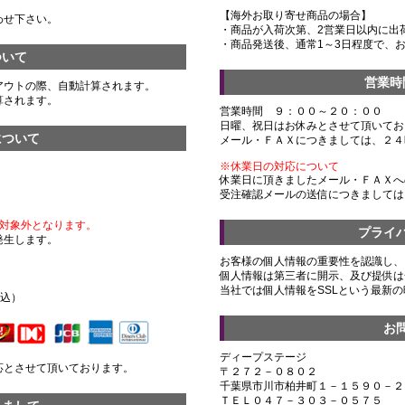
【海外お取り寄せ商品の場合】
わせ下さい。
・商品が入荷次第、2営業日以内に出
・商品発送後、通常1～3日程度で、
ついて
営業時
アウトの際、自動計算されます。
算されます。
営業時間 ９：００～２０：００
日曜、祝日はお休みとさせて頂いてお
について
メール・ＦＡＸにつきましては、２４
※休業日の対応について
休業日に頂きましたメール・ＦＡＸへ
受注確認メールの送信につきましては
対象外となります。
プライ
発生します。
お客様の個人情報の重要性を認識し、
個人情報は第三者に開示、及び提供は
）
当社では個人情報をSSLという最新
税込）
お
ディープステージ
応とさせて頂いております。
〒２７２－０８０２
千葉県市川市柏井町１－１５９０－２
ＴＥＬ０４７－３０３－０５７５