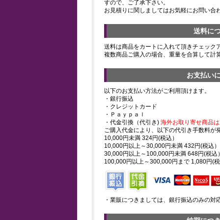
すので、ご了承下さい。
お見積りに関しましてはお気軽にお問い合
送料に
送料は商品をカートに入れて頂きチェック
複数商品ご購入の場合、重量を合算して計
お支払い
以下のお支払い方法がご利用頂けます。
・銀行振込
・クレジットカード
・Ｐａｙｐａｌ
・代金引換（代引き)
海外お取り寄せ商品は
ご購入代金により、以下の代引き手数料が
10,000円未満 324円(税込）
10,000円以上～30,000円未満 432円(税込）
30,000円以上～100,000円未満 648円(税込
100,000円以上～300,000円まで 1,080円(
・業販につきましては、銀行振込のみの対