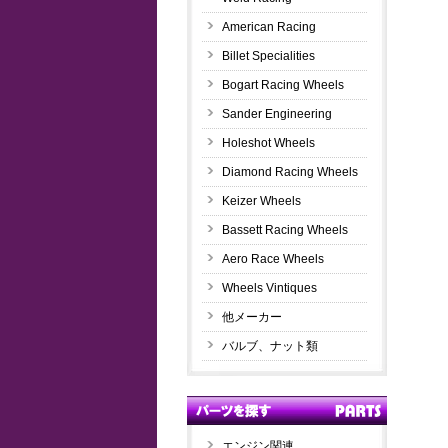
American Racing
Billet Specialities
Bogart Racing Wheels
Sander Engineering
Holeshot Wheels
Diamond Racing Wheels
Keizer Wheels
Bassett Racing Wheels
Aero Race Wheels
Wheels Vintiques
他メーカー
バルブ、ナット類
エンジン関連