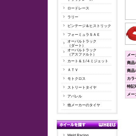
ロードレース
ラリー
ビンテージ＆ヒストリック
フォーミュラＳＡＥ
オーバルトラック
（ダート）
オーバルトラック
（アスファルト）
メー
カート＆１/４ミジェット
商品
ＡＴＶ
商品
カラ
モトクロス
特記
ストリートタイヤ
メー
アパレル
他メーカーのタイヤ
Weld Racing