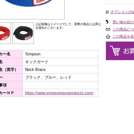
オプションの
買い物を続け
上記画像はイメージでして、実際の商品とは異な
る場合がございます。
この商品につ
この商品を友
カー名
Simpson
名
ネックガード
名（英字）
Neck Brace
ー
ブラック、ブルー、レッド
事項
カーＨＰ
https://www.simpsonraceproducts.com/