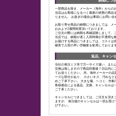
納期につ
一部商品を除き、メーカー（海外）からの
当店はお客様になるべく最新の状態の商品
りません。 お急ぎの場合は事前にお問い合
お取り寄せ商品の納期につきましては、メ
おおよそ2週間程度頂いております。
ご注文の際には納期を再確認致しまして、
当店では、納期が遅く入荷時期が不透明な
お届けする商品につきましては、コストは
確実で入荷の早い空輸便を使用しておりま
返品、キャン
当社の発注ミス等で万一サイズ違い、また
交換は致しますので商品到着後７日以内にご
てお送りください。 尚、海外メーカーの品
ーズな部分があり、 小さいキズ、汚れなど
めご了承下さい。 大きな傷、ヘコミ、作動
客様都合による返品、交換、キャンセルは
ご了承ください。
キャンセルにつきましては、ご注文を頂き
ますが、 発注後のキャンセルは一切お受け
び下さい。