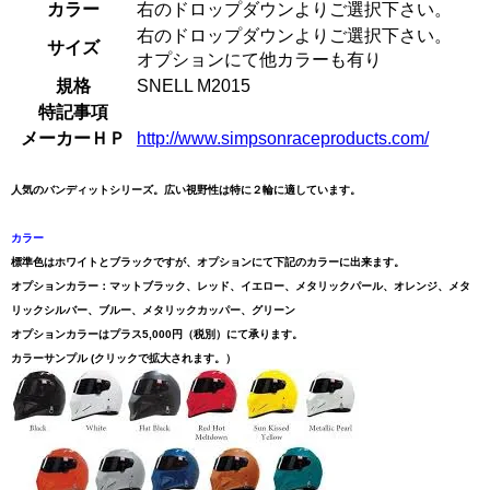
カラー
右のドロップダウンよりご選択下さい。
右のドロップダウンよりご選択下さい。
サイズ
オプションにて他カラーも有り
規格
SNELL M2015
特記事項
メーカーＨＰ
http://www.simpsonraceproducts.com/
人気のバンディットシリーズ。広い視野性は特に２輪に適しています。
カラー
標準色はホワイトとブラックですが、オプションにて下記のカラーに出来ます。
オプションカラー：マットブラック、レッド、イエロー、メタリックパール、オレンジ、メタ
リックシルバー、ブルー、メタリックカッパー、グリーン
オプションカラーはプラス5,000円（税別）にて承ります。
カラーサンプル (クリックで拡大されます。）