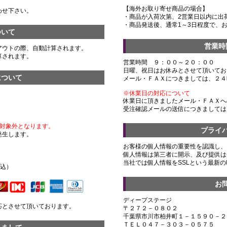
【海外お取り寄せ商品の場合】
わせ下さい。
・商品が入荷次第、2営業日以内に出
・商品発送後、通常1～3日程度で、
ついて
営業時
アウトの際、自動計算されます。
算されます。
営業時間 ９：００～２０：００
日曜、祝日はお休みとさせて頂いてお
について
メール・ＦＡＸにつきましては、２４
※休業日の対応について
休業日に頂きましたメール・ＦＡＸへ
受注確認メールの送信につきましては
対象外となります。
プライ
発生します。
お客様の個人情報の重要性を認識し、
個人情報は第三者に開示、及び提供は
）
当社では個人情報をSSLという最新
税込）
お
ディープステージ
応とさせて頂いております。
〒２７２－０８０２
千葉県市川市柏井町１－１５９０－２
ＴＥＬ０４７－３０３－０５７５