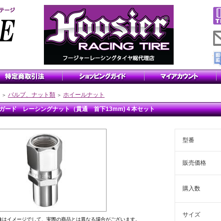
バルブ、ナット類
ホイールナット
＞
＞
ガード レーシングナット（貫通 首下13mm)４本セット
型番
販売価格
購入数
サイズ
像はイメージでして、実際の商品とは異なる場合がございます。