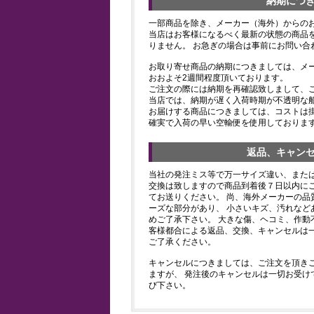
納期につ
一部商品を除き、メーカー（海外）からの
当店はお客様になるべく最新の状態の商品
りません。 お急ぎの場合は事前にお問い合
お取り寄せ商品の納期につきましては、メ
おおよそ2週間程度頂いております。
ご注文の際には納期を再確認致しまして、
当店では、納期が遅く入荷時期が不透明な
お届けする商品につきましては、コストは
確実で入荷の早い空輸便を使用しておりま
返品、キャン
当社の発注ミス等で万一サイズ違い、また
交換は致しますので商品到着後７日以内にご
てお送りください。 尚、海外メーカーの品
ーズな部分があり、 小さいキズ、汚れなど
めご了承下さい。 大きな傷、ヘコミ、作動
客様都合による返品、交換、キャンセルは
ご了承ください。
キャンセルにつきましては、ご注文を頂き
ますが、 発注後のキャンセルは一切お受け
び下さい。