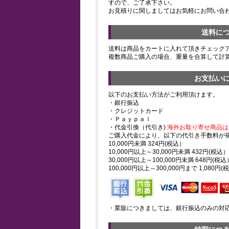
すので、ご了承下さい。
お見積りに関しましてはお気軽にお問い合
送料に
送料は商品をカートに入れて頂きチェック
複数商品ご購入の場合、重量を合算して計
お支払い
以下のお支払い方法がご利用頂けます。
・銀行振込
・クレジットカード
・Ｐａｙｐａｌ
・代金引換（代引き)
海外お取り寄せ商品は
ご購入代金により、以下の代引き手数料が
10,000円未満 324円(税込）
10,000円以上～30,000円未満 432円(税込）
30,000円以上～100,000円未満 648円(税込
100,000円以上～300,000円まで 1,080円(
・業販につきましては、銀行振込のみの対