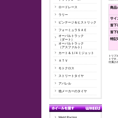
ロードレース
商品
ラリー
サイ
ビンテージ＆ヒストリック
首下
フォーミュラＳＡＥ
首下
オーバルトラック
特記
（ダート）
オーバルトラック
（アスファルト）
カート＆１/４ミジェット
トリプ
トです
ＡＴＶ
付属さ
モトクロス
ストリートタイヤ
アパレル
他メーカーのタイヤ
Weld Racing