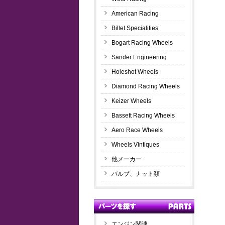
American Racing
Billet Specialities
Bogart Racing Wheels
Sander Engineering
Holeshot Wheels
Diamond Racing Wheels
Keizer Wheels
Bassett Racing Wheels
Aero Race Wheels
Wheels Vintiques
他メーカー
バルブ、ナット類
エンジン関連