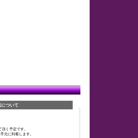
送について
て頂く予定です。
お手元に到着します。