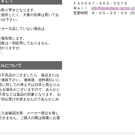
きまして
ＦＡＸ０４７－３０３－０５７５
Ｍａｉｌ
info@deepstage-racing.c
お取り寄せとなります。
営業時間 ９：００～２０：００（日
を提供したく、大量の在庫は置いてお
わせ下さい。
ーカー欠品していない場合は、
ご報告致します。
船便は一切使用しておりません。
掛かりますが、
す。
セルについて
は不良品がござましたら、返品または
連絡下さい。 連絡後、送料着払いに
質に対しての考え方は日本と異なりル
ある場合がございますので、あらかじ
不良などは返品の対象となります。 お
一切お受け出来ませんのであらかじめ
ご入金確認次第、メーカー発注を致し
できません。ご購入の際は慎重にお選