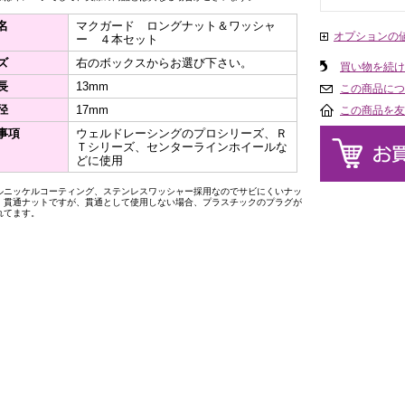
名
マクガード ロングナット＆ワッシャ
オプションの
ー ４本セット
ズ
右のボックスからお選び下さい。
買い物を続け
長
13mm
この商品につ
径
17mm
この商品を友
事項
ウェルドレーシングのプロシリーズ、Ｒ
Ｔシリーズ、センターラインホイールな
どに使用
ルニッケルコーティング、ステンレスワッシャー採用なのでサビにくいナッ
。貫通ナットですが、貫通として使用しない場合、プラスチックのプラグが
れてます。