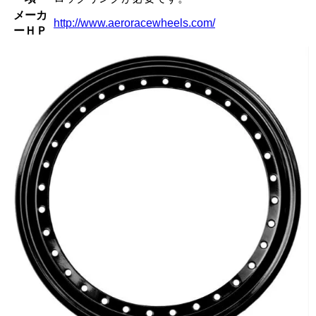
メーカ
http://www.aeroracewheels.com/
ーＨＰ