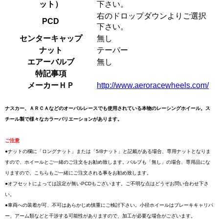
ット）
下さい。
右のドロップダウンよりご選択
PCD
下さい。
センターキャップ
無し
ナット
テーパー
エアーバルブ
無し
特記事項
メーカーＨＰ
http://www.aeroracewheels.com/
ナスカー、ＡＲＣＡなどのオーバルレースでも使用されている本物のレーシングホイール。ス
チール製で様々なカラーバリエーションがあります。
ご注意
●ナットの欄に「ロングナット」または「5/8ナット」と記載がある場合、専用ナットとなりま
すので、ホイールとご一緒のご注文をお勧め致します。バルブも「無し」の場合、専用品にな
りますので、こちらもご一緒にご注文される事をお勧め致します。
●オフセットによっては設定が無いPCDもございます。ご不明な点はどうぞお問い合わせ下さ
い。
●車両への装着が可、不可はあらかじめ慎重にご検討下さい。小径ホイールはブレーキキャリパ
ー、アーム類などと干渉する可能性がありますので、加工が必要な場合がございます。