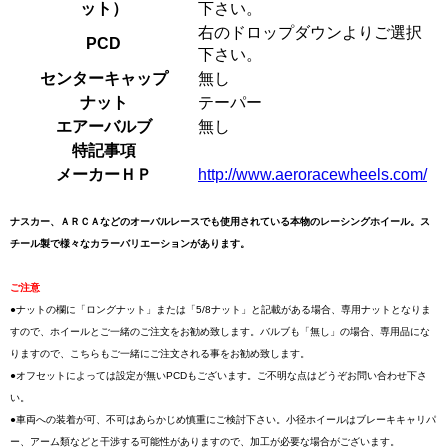
ット）
下さい。
右のドロップダウンよりご選択
PCD
下さい。
センターキャップ
無し
ナット
テーパー
エアーバルブ
無し
特記事項
メーカーＨＰ
http://www.aeroracewheels.com/
ナスカー、ＡＲＣＡなどのオーバルレースでも使用されている本物のレーシングホイール。ス
チール製で様々なカラーバリエーションがあります。
ご注意
●ナットの欄に「ロングナット」または「5/8ナット」と記載がある場合、専用ナットとなりま
すので、ホイールとご一緒のご注文をお勧め致します。バルブも「無し」の場合、専用品にな
りますので、こちらもご一緒にご注文される事をお勧め致します。
●オフセットによっては設定が無いPCDもございます。ご不明な点はどうぞお問い合わせ下さ
い。
●車両への装着が可、不可はあらかじめ慎重にご検討下さい。小径ホイールはブレーキキャリパ
ー、アーム類などと干渉する可能性がありますので、加工が必要な場合がございます。