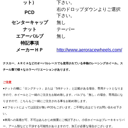
ット）
下さい。
右のドロップダウンよりご選択
PCD
下さい。
センターキャップ
無し
ナット
テーパー
エアーバルブ
無し
特記事項
メーカーＨＰ
http://www.aeroracewheels.com/
ナスカー、ＡＲＣＡなどのオーバルレースでも使用されている本物のレーシングホイール。ス
チール製で様々なカラーバリエーションがあります。
ご注意
●ナットの欄に「ロングナット」または「5/8ナット」と記載がある場合、専用ナットとなりま
すので、ホイールとご一緒のご注文をお勧め致します。バルブも「無し」の場合、専用品にな
りますので、こちらもご一緒にご注文される事をお勧め致します。
●オフセットによっては設定が無いPCDもございます。ご不明な点はどうぞお問い合わせ下さ
い。
●車両への装着が可、不可はあらかじめ慎重にご検討下さい。小径ホイールはブレーキキャリパ
ー、アーム類などと干渉する可能性がありますので、加工が必要な場合がございます。