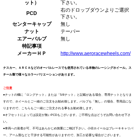
ット）
下さい。
右のドロップダウンよりご選択
PCD
下さい。
センターキャップ
無し
ナット
テーパー
エアーバルブ
無し
特記事項
メーカーＨＰ
http://www.aeroracewheels.com/
ナスカー、ＡＲＣＡなどのオーバルレースでも使用されている本物のレーシングホイール。ス
チール製で様々なカラーバリエーションがあります。
ご注意
●ナットの欄に「ロングナット」または「5/8ナット」と記載がある場合、専用ナットとなりま
すので、ホイールとご一緒のご注文をお勧め致します。バルブも「無し」の場合、専用品にな
りますので、こちらもご一緒にご注文される事をお勧め致します。
●オフセットによっては設定が無いPCDもございます。ご不明な点はどうぞお問い合わせ下さ
い。
●車両への装着が可、不可はあらかじめ慎重にご検討下さい。小径ホイールはブレーキキャリパ
ー、アーム類などと干渉する可能性がありますので、加工が必要な場合がございます。