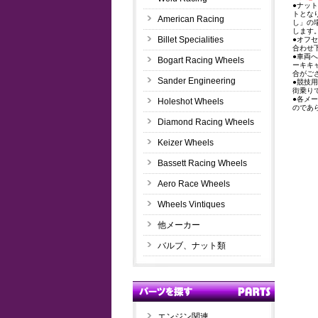
●ナッ
トとな
American Racing
し」の
します
Billet Specialities
●オフ
合わせ
●車両
Bogart Racing Wheels
ーキキ
合がご
Sander Engineering
●競技
街乗り
●各メ
Holeshot Wheels
のであ
Diamond Racing Wheels
Keizer Wheels
Bassett Racing Wheels
Aero Race Wheels
Wheels Vintiques
他メーカー
バルブ、ナット類
エンジン関連