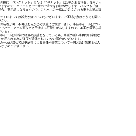
トの欄に「ロングナット」または「5/8ナット」と記載がある場合、専用ナッ
りますので、ホイールとご一緒のご注文をお勧め致します。バルブも「無
場合、専用品になりますので、こちらもご一緒にご注文される事をお勧め致
。
セットによっては設定が無いPCDもございます。ご不明な点はどうぞお問い
下さい。
への装着が可、不可はあらかじめ慎重にご検討下さい。小径ホイールはブレ
ャリパー、アーム類などと干渉する可能性がありますので、加工が必要な場
ざいます。
用ホイールは非常に軽量の設計となっている為、車重の重い車両や日常的な
で使用される為の強度が確保されていない場合がございます。
ーカー及び当社では事故等による責任や賠償について一切お受け出来ません
らかじめご了承下さい。