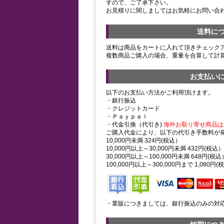
すので、ご了承下さい。
お見積りに関しましてはお気軽にお問い合
送料に
送料は商品をカートに入れて頂きチェック
複数商品ご購入の場合、重量を合算して計
お支払い
以下のお支払い方法がご利用頂けます。
・銀行振込
・クレジットカード
・Ｐａｙｐａｌ
・代金引換（代引き)
海外お取り寄せ商品は
ご購入代金により、以下の代引き手数料が
10,000円未満 324円(税込）
10,000円以上～30,000円未満 432円(税込）
30,000円以上～100,000円未満 648円(税込
100,000円以上～300,000円まで 1,080円(
・業販につきましては、銀行振込のみの対