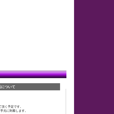
送について
て頂く予定です。
お手元に到着します。