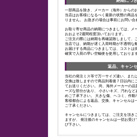
納期につ
一部商品を除き、メーカー（海外）からの
当店はお客様になるべく最新の状態の商品
りません。 お急ぎの場合は事前にお問い合
お取り寄せ商品の納期につきましては、メ
おおよそ2週間程度頂いております。
ご注文の際には納期を再確認致しまして、
当店では、納期が遅く入荷時期が不透明な
お届けする商品につきましては、コストは
確実で入荷の早い空輸便を使用しておりま
返品、キャン
当社の発注ミス等で万一サイズ違い、また
交換は致しますので商品到着後７日以内にご
てお送りください。 尚、海外メーカーの品
ーズな部分があり、 小さいキズ、汚れなど
めご了承下さい。 大きな傷、ヘコミ、作動
客様都合による返品、交換、キャンセルは
ご了承ください。
キャンセルにつきましては、ご注文を頂き
ますが、 発注後のキャンセルは一切お受け
び下さい。