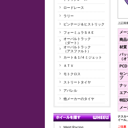
ロードレース
ラリー
上記画
ビンテージ＆ヒストリック
メー
フォーミュラＳＡＥ
オーバルトラック
商品
（ダート）
材質
オーバルトラック
（アスファルト）
バッ
カート＆１/４ミジェット
（オ
ＡＴＶ
PCD
セン
モトクロス
プ
ストリートタイヤ
ナッ
アパレル
エア
他メーカーのタイヤ
特記
メー
ナスカ
イール
ご注意
Weld Racing