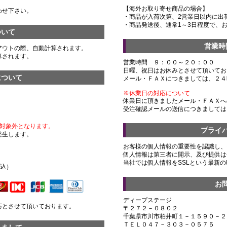
【海外お取り寄せ商品の場合】
わせ下さい。
・商品が入荷次第、2営業日以内に出
・商品発送後、通常1～3日程度で、
ついて
営業時
アウトの際、自動計算されます。
算されます。
営業時間 ９：００～２０：００
日曜、祝日はお休みとさせて頂いてお
について
メール・ＦＡＸにつきましては、２４
※休業日の対応について
休業日に頂きましたメール・ＦＡＸへ
受注確認メールの送信につきましては
対象外となります。
プライ
発生します。
お客様の個人情報の重要性を認識し、
個人情報は第三者に開示、及び提供は
）
当社では個人情報をSSLという最新
税込）
お
ディープステージ
応とさせて頂いております。
〒２７２－０８０２
千葉県市川市柏井町１－１５９０－２
ＴＥＬ０４７－３０３－０５７５