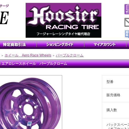
ホイール Aero Race Wheels
パープルクローム
＞
＞
x8 エアロレースホイール パープルクローム
型番
販売価格
購入数
バックスペー
（オフセット