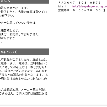
きまして
ＦＡＸ０４７－３０３－０５７５
Ｍａｉｌ
info@deepstage-racing.c
お取り寄せとなります。
営業時間 ９：００～２０：００（日
を提供したく、大量の在庫は置いてお
わせ下さい。
ーカー欠品していない場合は、
ご報告致します。
船便は一切使用しておりません。
掛かりますが、
す。
セルについて
は不良品がござましたら、返品または
連絡下さい。 連絡後、送料着払いに
質に対しての考え方は日本と異なりル
ある場合がございますので、あらかじ
不良などは返品の対象となります。 お
一切お受け出来ませんのであらかじめ
ご入金確認次第、メーカー発注を致し
できません。ご購入の際は慎重にお選