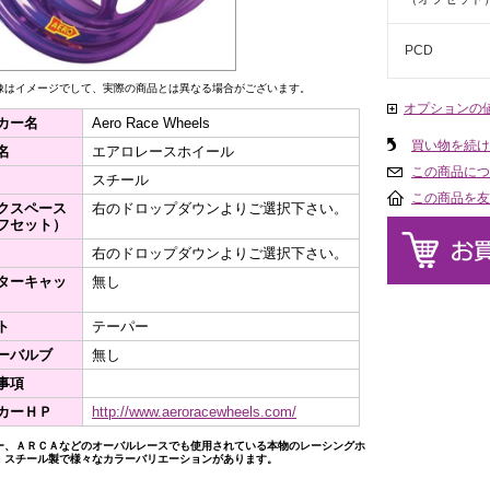
PCD
像はイメージでして、実際の商品とは異なる場合がございます。
オプションの
カー名
Aero Race Wheels
買い物を続け
名
エアロレースホイール
この商品につ
スチール
この商品を友
クスペース
右のドロップダウンよりご選択下さい。
フセット）
右のドロップダウンよりご選択下さい。
ターキャッ
無し
ト
テーパー
ーバルブ
無し
事項
カーＨＰ
http://www.aeroracewheels.com/
ー、ＡＲＣＡなどのオーバルレースでも使用されている本物のレーシングホ
。スチール製で様々なカラーバリエーションがあります。