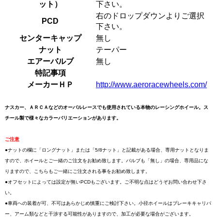
ット）
下さい。
右のドロップダウンよりご選択
PCD
下さい。
センターキャップ
無し
ナット
テーパー
エアーバルブ
無し
特記事項
メーカーＨＰ
http://www.aeroracewheels.com/
ナスカー、ＡＲＣＡなどのオーバルレースでも使用されている本物のレーシングホイール。ス
チール製で様々なカラーバリエーションがあります。
ご注意
●ナットの欄に「ロングナット」または「5/8ナット」と記載がある場合、専用ナットとなりま
すので、ホイールとご一緒のご注文をお勧め致します。バルブも「無し」の場合、専用品にな
りますので、こちらもご一緒にご注文される事をお勧め致します。
●オフセットによっては設定が無いPCDもございます。ご不明な点はどうぞお問い合わせ下さ
い。
●車両への装着が可、不可はあらかじめ慎重にご検討下さい。小径ホイールはブレーキキャリパ
ー、アーム類などと干渉する可能性がありますので、加工が必要な場合がございます。