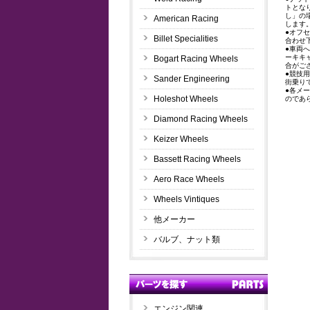
トとな
し」の
American Racing
します
●オフ
Billet Specialities
合わせ
●車両
ーキキ
Bogart Racing Wheels
合がご
●競技
Sander Engineering
街乗り
●各メ
Holeshot Wheels
のであ
Diamond Racing Wheels
Keizer Wheels
Bassett Racing Wheels
Aero Race Wheels
Wheels Vintiques
他メーカー
バルブ、ナット類
エンジン関連