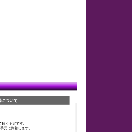
送について
て頂く予定です。
お手元に到着します。