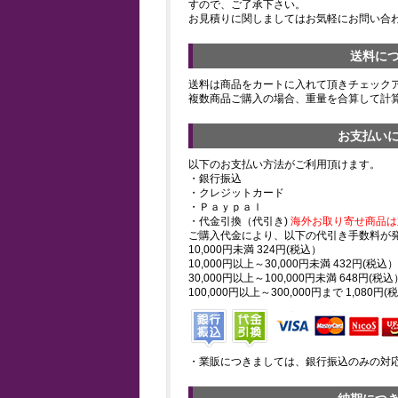
すので、ご了承下さい。
お見積りに関しましてはお気軽にお問い合
送料に
送料は商品をカートに入れて頂きチェック
複数商品ご購入の場合、重量を合算して計
お支払い
以下のお支払い方法がご利用頂けます。
・銀行振込
・クレジットカード
・Ｐａｙｐａｌ
・代金引換（代引き)
海外お取り寄せ商品は
ご購入代金により、以下の代引き手数料が
10,000円未満 324円(税込）
10,000円以上～30,000円未満 432円(税込）
30,000円以上～100,000円未満 648円(税込
100,000円以上～300,000円まで 1,080円(
・業販につきましては、銀行振込のみの対