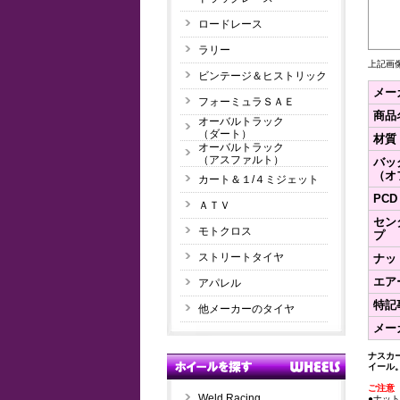
ロードレース
ラリー
上記画
ビンテージ＆ヒストリック
メー
フォーミュラＳＡＥ
商品
オーバルトラック
（ダート）
材質
オーバルトラック
（アスファルト）
バッ
（オ
カート＆１/４ミジェット
PCD
ＡＴＶ
セン
モトクロス
プ
ストリートタイヤ
ナッ
エア
アパレル
特記
他メーカーのタイヤ
メー
ナスカ
イール
ご注意
Weld Racing
●ナッ