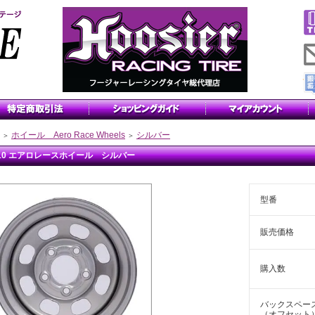
ホイール Aero Race Wheels
シルバー
＞
＞
x10 エアロレースホイール シルバー
型番
販売価格
購入数
バックスペー
（オフセット