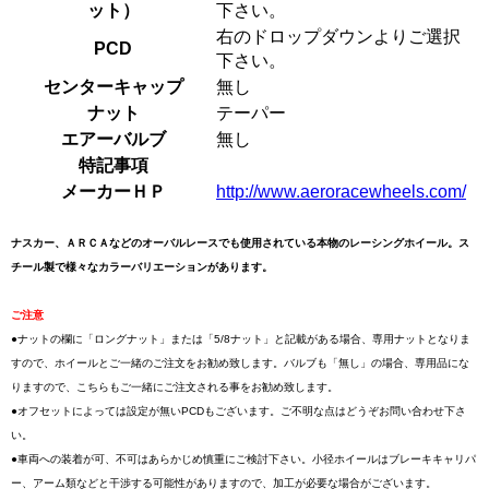
ット）
下さい。
右のドロップダウンよりご選択
PCD
下さい。
センターキャップ
無し
ナット
テーパー
エアーバルブ
無し
特記事項
メーカーＨＰ
http://www.aeroracewheels.com/
ナスカー、ＡＲＣＡなどのオーバルレースでも使用されている本物のレーシングホイール。ス
チール製で様々なカラーバリエーションがあります。
ご注意
●ナットの欄に「ロングナット」または「5/8ナット」と記載がある場合、専用ナットとなりま
すので、ホイールとご一緒のご注文をお勧め致します。バルブも「無し」の場合、専用品にな
りますので、こちらもご一緒にご注文される事をお勧め致します。
●オフセットによっては設定が無いPCDもございます。ご不明な点はどうぞお問い合わせ下さ
い。
●車両への装着が可、不可はあらかじめ慎重にご検討下さい。小径ホイールはブレーキキャリパ
ー、アーム類などと干渉する可能性がありますので、加工が必要な場合がございます。