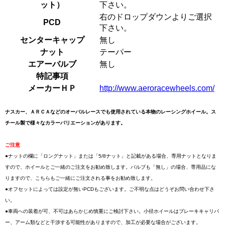
ット）
下さい。
右のドロップダウンよりご選択
PCD
下さい。
センターキャップ
無し
ナット
テーパー
エアーバルブ
無し
特記事項
メーカーＨＰ
http://www.aeroracewheels.com/
ナスカー、ＡＲＣＡなどのオーバルレースでも使用されている本物のレーシングホイール。ス
チール製で様々なカラーバリエーションがあります。
ご注意
●ナットの欄に「ロングナット」または「5/8ナット」と記載がある場合、専用ナットとなりま
すので、ホイールとご一緒のご注文をお勧め致します。バルブも「無し」の場合、専用品にな
りますので、こちらもご一緒にご注文される事をお勧め致します。
●オフセットによっては設定が無いPCDもございます。ご不明な点はどうぞお問い合わせ下さ
い。
●車両への装着が可、不可はあらかじめ慎重にご検討下さい。小径ホイールはブレーキキャリパ
ー、アーム類などと干渉する可能性がありますので、加工が必要な場合がございます。