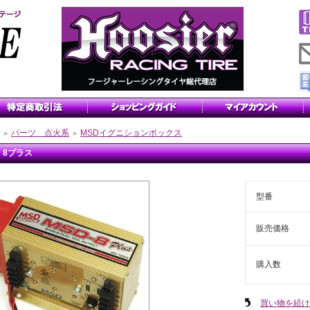
パーツ 点火系
MSDイグニションボックス
＞
＞
D 8プラス
型番
販売価格
購入数
買い物を続け