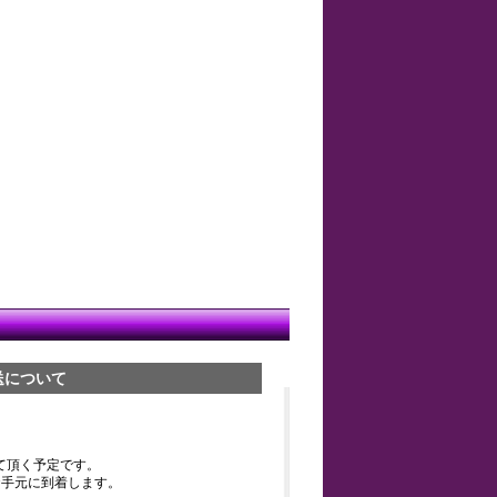
送について
て頂く予定です。
お手元に到着します。