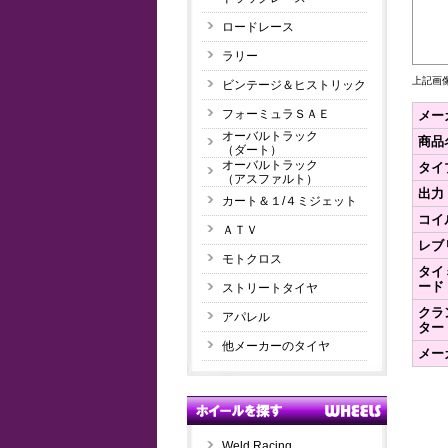
ロードレース
ラリー
上記画
ビンテージ＆ヒストリック
フォーミュラＳＡＥ
メー
オーバルトラック
商品
（ダート）
オーバルトラック
タイ
（アスファルト）
出力
カート＆１/４ミジェット
コイ
ＡＴＶ
レブ
モトクロス
タイ
ード
ストリートタイヤ
クラ
アパレル
ター
他メーカーのタイヤ
メー
Weld Racing