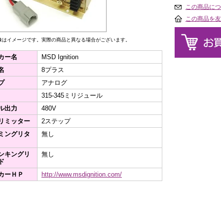
この商品につ
この商品を友
像はイメージです。実際の商品と異なる場合がございます。
カー名
MSD Ignition
名
8プラス
プ
アナログ
315-345ミリジュール
ル出力
480V
リミッター
2ステップ
ミングリタ
無し
ンキングリ
無し
ド
カーＨＰ
http://www.msdignition.com/