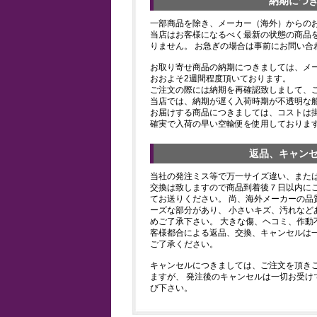
納期につ
一部商品を除き、メーカー（海外）からの
当店はお客様になるべく最新の状態の商品
りません。 お急ぎの場合は事前にお問い合
お取り寄せ商品の納期につきましては、メ
おおよそ2週間程度頂いております。
ご注文の際には納期を再確認致しまして、
当店では、納期が遅く入荷時期が不透明な
お届けする商品につきましては、コストは
確実で入荷の早い空輸便を使用しておりま
返品、キャン
当社の発注ミス等で万一サイズ違い、また
交換は致しますので商品到着後７日以内にご
てお送りください。 尚、海外メーカーの品
ーズな部分があり、 小さいキズ、汚れなど
めご了承下さい。 大きな傷、ヘコミ、作動
客様都合による返品、交換、キャンセルは
ご了承ください。
キャンセルにつきましては、ご注文を頂き
ますが、 発注後のキャンセルは一切お受け
び下さい。