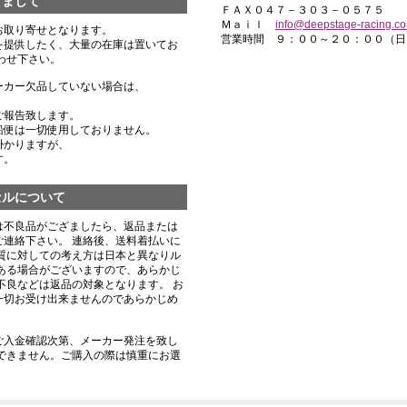
きまして
ＦＡＸ０４７－３０３－０５７５
Ｍａｉｌ
info@deepstage-racing.c
お取り寄せとなります。
営業時間 ９：００～２０：００（日
を提供したく、大量の在庫は置いてお
わせ下さい。
ーカー欠品していない場合は、
ご報告致します。
船便は一切使用しておりません。
掛かりますが、
す。
セルについて
は不良品がござましたら、返品または
連絡下さい。 連絡後、送料着払いに
質に対しての考え方は日本と異なりル
ある場合がございますので、あらかじ
不良などは返品の対象となります。 お
一切お受け出来ませんのであらかじめ
ご入金確認次第、メーカー発注を致し
できません。ご購入の際は慎重にお選