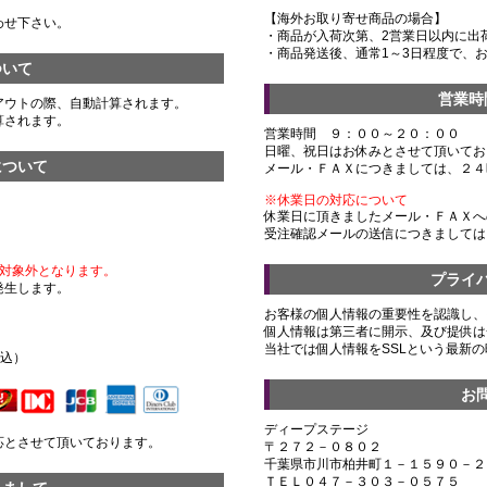
【海外お取り寄せ商品の場合】
わせ下さい。
・商品が入荷次第、2営業日以内に出
・商品発送後、通常1～3日程度で、
ついて
営業時
アウトの際、自動計算されます。
算されます。
営業時間 ９：００～２０：００
日曜、祝日はお休みとさせて頂いてお
について
メール・ＦＡＸにつきましては、２４
※休業日の対応について
休業日に頂きましたメール・ＦＡＸへ
受注確認メールの送信につきましては
対象外となります。
プライ
発生します。
お客様の個人情報の重要性を認識し、
個人情報は第三者に開示、及び提供は
）
当社では個人情報をSSLという最新
税込）
お
ディープステージ
応とさせて頂いております。
〒２７２－０８０２
千葉県市川市柏井町１－１５９０－２
ＴＥＬ０４７－３０３－０５７５