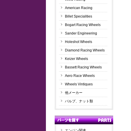
American Racing
Billet Specialities
Bogart Racing Wheels
Sander Engineering
Holeshot Wheels
Diamond Racing Wheels
Keizer Wheels
Bassett Racing Wheels
Aero Race Wheels
Wheels Vintiques
他メーカー
バルブ、ナット類
エンジン関連