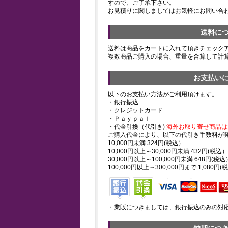
すので、ご了承下さい。
お見積りに関しましてはお気軽にお問い合
送料に
送料は商品をカートに入れて頂きチェック
複数商品ご購入の場合、重量を合算して計
お支払い
以下のお支払い方法がご利用頂けます。
・銀行振込
・クレジットカード
・Ｐａｙｐａｌ
・代金引換（代引き)
海外お取り寄せ商品は
ご購入代金により、以下の代引き手数料が
10,000円未満 324円(税込）
10,000円以上～30,000円未満 432円(税込）
30,000円以上～100,000円未満 648円(税込
100,000円以上～300,000円まで 1,080円(
・業販につきましては、銀行振込のみの対