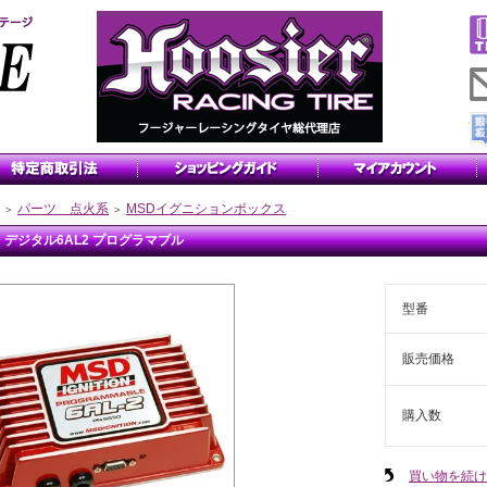
パーツ 点火系
MSDイグニションボックス
＞
＞
D デジタル6AL2 プログラマブル
型番
販売価格
購入数
買い物を続け