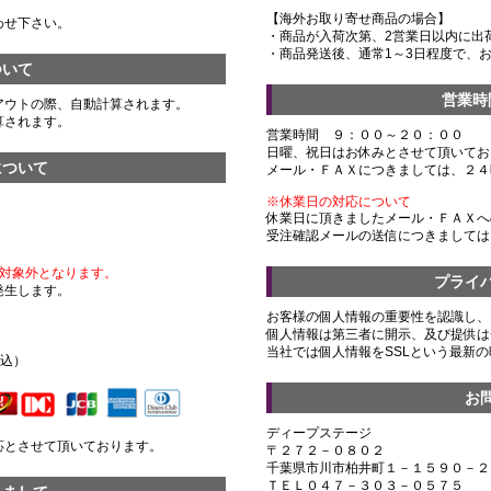
【海外お取り寄せ商品の場合】
わせ下さい。
・商品が入荷次第、2営業日以内に出
・商品発送後、通常1～3日程度で、
ついて
営業時
アウトの際、自動計算されます。
算されます。
営業時間 ９：００～２０：００
日曜、祝日はお休みとさせて頂いてお
について
メール・ＦＡＸにつきましては、２４
※休業日の対応について
休業日に頂きましたメール・ＦＡＸへ
受注確認メールの送信につきましては
対象外となります。
プライ
発生します。
お客様の個人情報の重要性を認識し、
個人情報は第三者に開示、及び提供は
）
当社では個人情報をSSLという最新
税込）
お
ディープステージ
応とさせて頂いております。
〒２７２－０８０２
千葉県市川市柏井町１－１５９０－２
ＴＥＬ０４７－３０３－０５７５