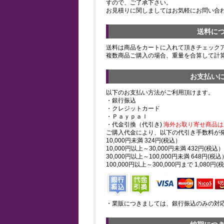
すので、ご了承下さい。
お見積りに関しましてはお気軽にお問い合
送料に
送料は商品をカートに入れて頂きチェック
複数商品ご購入の場合、重量を合算して計
お支払い
以下のお支払い方法がご利用頂けます。
・銀行振込
・クレジットカード
・Ｐａｙｐａｌ
・代金引換（代引き)
海外お取り寄せ商品は
ご購入代金により、以下の代引き手数料が
10,000円未満 324円(税込）
10,000円以上～30,000円未満 432円(税込）
30,000円以上～100,000円未満 648円(税込
100,000円以上～300,000円まで 1,080円(
・業販につきましては、銀行振込のみの対