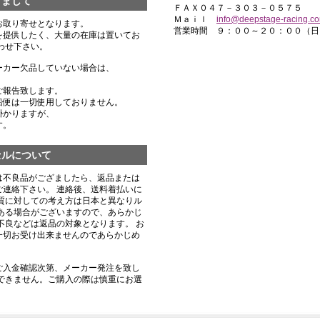
きまして
ＦＡＸ０４７－３０３－０５７５
Ｍａｉｌ
info@deepstage-racing.c
お取り寄せとなります。
営業時間 ９：００～２０：００（日
を提供したく、大量の在庫は置いてお
わせ下さい。
ーカー欠品していない場合は、
ご報告致します。
船便は一切使用しておりません。
掛かりますが、
す。
セルについて
は不良品がござましたら、返品または
連絡下さい。 連絡後、送料着払いに
質に対しての考え方は日本と異なりル
ある場合がございますので、あらかじ
不良などは返品の対象となります。 お
一切お受け出来ませんのであらかじめ
ご入金確認次第、メーカー発注を致し
できません。ご購入の際は慎重にお選