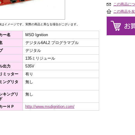
この商品につ
この商品を友
像はイメージです。実際の商品と異なる場合がございます。
カー名
MSD Ignition
名
デジタル6AL2 プログラマブル
プ
デジタル
135ミリジュール
ル出力
535V
リミッター
有り
ミングリタ
無し
ンキングリ
無し
ド
カーＨＰ
http://www.msdignition.com/