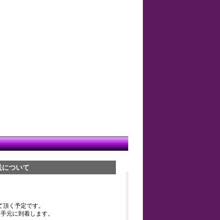
送について
て頂く予定です。
お手元に到着します。