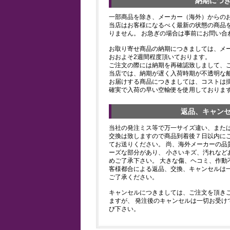
納期につ
一部商品を除き、メーカー（海外）からの
当店はお客様になるべく最新の状態の商品
りません。 お急ぎの場合は事前にお問い合
お取り寄せ商品の納期につきましては、メ
おおよそ2週間程度頂いております。
ご注文の際には納期を再確認致しまして、
当店では、納期が遅く入荷時期が不透明な
お届けする商品につきましては、コストは
確実で入荷の早い空輸便を使用しておりま
返品、キャン
当社の発注ミス等で万一サイズ違い、また
交換は致しますので商品到着後７日以内にご
てお送りください。 尚、海外メーカーの品
ーズな部分があり、 小さいキズ、汚れなど
めご了承下さい。 大きな傷、ヘコミ、作動
客様都合による返品、交換、キャンセルは
ご了承ください。
キャンセルにつきましては、ご注文を頂き
ますが、 発注後のキャンセルは一切お受け
び下さい。