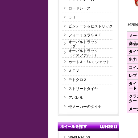
ロードレース
ラリー
上記画
ビンテージ＆ヒストリック
フォーミュラＳＡＥ
メー
オーバルトラック
商品
（ダート）
オーバルトラック
タイ
（アスファルト）
出力
カート＆１/４ミジェット
コイ
ＡＴＶ
レブ
モトクロス
タイ
ード
ストリートタイヤ
クラ
アパレル
ター
他メーカーのタイヤ
メー
Weld Racing