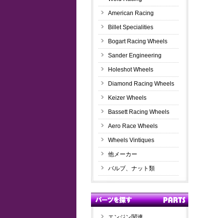
American Racing
Billet Specialities
Bogart Racing Wheels
Sander Engineering
Holeshot Wheels
Diamond Racing Wheels
Keizer Wheels
Bassett Racing Wheels
Aero Race Wheels
Wheels Vintiques
他メーカー
バルブ、ナット類
エンジン関連