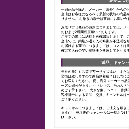
納期につ
一部商品を除き、メーカー（海外）からの
当店はお客様になるべく最新の状態の商品
りません。 お急ぎの場合は事前にお問い合
お取り寄せ商品の納期につきましては、メ
おおよそ2週間程度頂いております。
ご注文の際には納期を再確認致しまして、
当店では、納期が遅く入荷時期が不透明な
お届けする商品につきましては、コストは
確実で入荷の早い空輸便を使用しておりま
返品、キャン
当社の発注ミス等で万一サイズ違い、また
交換は致しますので商品到着後７日以内にご
てお送りください。 尚、海外メーカーの品
ーズな部分があり、 小さいキズ、汚れなど
めご了承下さい。 大きな傷、ヘコミ、作動
客様都合による返品、交換、キャンセルは
ご了承ください。
キャンセルにつきましては、ご注文を頂き
ますが、 発注後のキャンセルは一切お受け
び下さい。