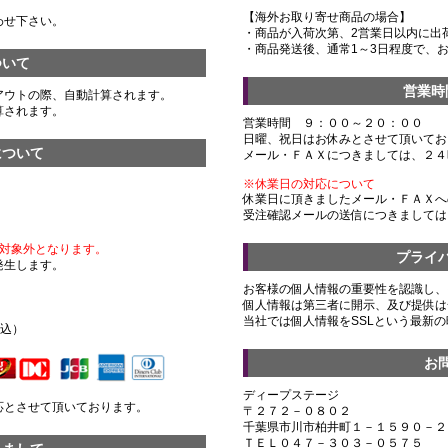
【海外お取り寄せ商品の場合】
わせ下さい。
・商品が入荷次第、2営業日以内に出
・商品発送後、通常1～3日程度で、
ついて
営業時
アウトの際、自動計算されます。
算されます。
営業時間 ９：００～２０：００
日曜、祝日はお休みとさせて頂いてお
について
メール・ＦＡＸにつきましては、２４
※休業日の対応について
休業日に頂きましたメール・ＦＡＸへ
受注確認メールの送信につきましては
対象外となります。
プライ
発生します。
お客様の個人情報の重要性を認識し、
個人情報は第三者に開示、及び提供は
）
当社では個人情報をSSLという最新
税込）
お
ディープステージ
応とさせて頂いております。
〒２７２－０８０２
千葉県市川市柏井町１－１５９０－２
ＴＥＬ０４７－３０３－０５７５