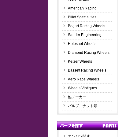
American Racing
Billet Specialities
Bogart Racing Wheels
Sander Engineering
Holeshot Wheels
Diamond Racing Wheels
Keizer Wheels
Bassett Racing Wheels
Aero Race Wheels
Wheels Vintiques
他メーカー
バルブ、ナット類
エンジン関連