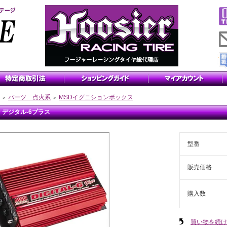
パーツ 点火系
MSDイグニションボックス
＞
＞
D デジタル-6プラス
型番
販売価格
購入数
買い物を続け