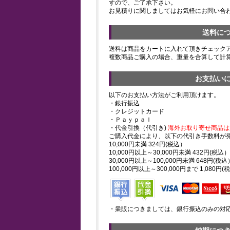
すので、ご了承下さい。
お見積りに関しましてはお気軽にお問い合
送料に
送料は商品をカートに入れて頂きチェック
複数商品ご購入の場合、重量を合算して計
お支払い
以下のお支払い方法がご利用頂けます。
・銀行振込
・クレジットカード
・Ｐａｙｐａｌ
・代金引換（代引き)
海外お取り寄せ商品は
ご購入代金により、以下の代引き手数料が
10,000円未満 324円(税込）
10,000円以上～30,000円未満 432円(税込）
30,000円以上～100,000円未満 648円(税込
100,000円以上～300,000円まで 1,080円(
・業販につきましては、銀行振込のみの対