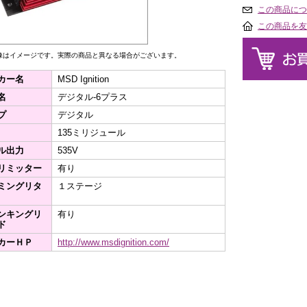
この商品につ
この商品を友
像はイメージです。実際の商品と異なる場合がございます。
カー名
MSD Ignition
名
デジタル-6プラス
プ
デジタル
135ミリジュール
ル出力
535V
リミッター
有り
ミングリタ
１ステージ
ンキングリ
有り
ド
カーＨＰ
http://www.msdignition.com/