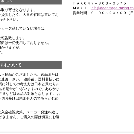
きまして
ＦＡＸ０４７－３０３－０５７５
Ｍａｉｌ
info@deepstage-racing.c
お取り寄せとなります。
営業時間 ９：００～２０：００（日
を提供したく、大量の在庫は置いてお
わせ下さい。
ーカー欠品していない場合は、
ご報告致します。
船便は一切使用しておりません。
掛かりますが、
す。
セルについて
は不良品がござましたら、返品または
連絡下さい。 連絡後、送料着払いに
質に対しての考え方は日本と異なりル
ある場合がございますので、あらかじ
不良などは返品の対象となります。 お
一切お受け出来ませんのであらかじめ
ご入金確認次第、メーカー発注を致し
できません。ご購入の際は慎重にお選