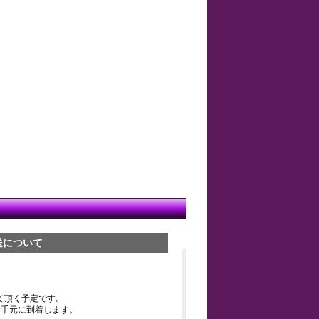
送について
て頂く予定です。
お手元に到着します。