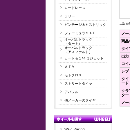
ロードレース
ラリー
上記画
ビンテージ＆ヒストリック
フォーミュラＳＡＥ
メー
オーバルトラック
商品
（ダート）
オーバルトラック
タイ
（アスファルト）
出力
カート＆１/４ミジェット
コイ
ＡＴＶ
レブ
モトクロス
タイ
ード
ストリートタイヤ
クラ
アパレル
ター
他メーカーのタイヤ
メー
Weld Racing