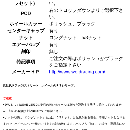
フセット）
い。
右のドロップダウンよりご選択下さ
PCD
い。
ホイールカラー
ポリッシュ、ブラック
センターキャップ
有り
ナット
ロングナット、5/8ナット
エアーバルブ
有り
刻印
無し
ご注文の際はポリッシュかブラック
特記事項
をご指定下さい。
メーカーＨＰ
http://www.weldracing.com/
次世代ドラッグ/ストリート ホイールのＲＴシリーズ。
ご注意
●JWLもしくはSAE J2530の刻印の無いホイールは車検を通過する基準に満たしておりませ
ん。刻印の有無は上記BOXにてご確認下さい。
●ナットの欄に「ロングナット」または「5/8ナット」と記載がある場合、専用ナットとなりま
すので、ホイールとご一緒のご注文をお勧め致します。バルブも「無し」の場合、専用品にな