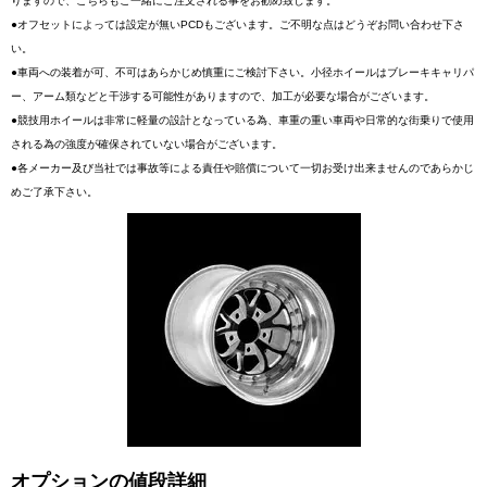
りますので、こちらもご一緒にご注文される事をお勧め致します。
●オフセットによっては設定が無いPCDもございます。ご不明な点はどうぞお問い合わせ下さ
い。
●車両への装着が可、不可はあらかじめ慎重にご検討下さい。小径ホイールはブレーキキャリパ
ー、アーム類などと干渉する可能性がありますので、加工が必要な場合がございます。
●競技用ホイールは非常に軽量の設計となっている為、車重の重い車両や日常的な街乗りで使用
される為の強度が確保されていない場合がございます。
●各メーカー及び当社では事故等による責任や賠償について一切お受け出来ませんのであらかじ
めご了承下さい。
オプションの値段詳細