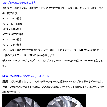
コンプターボのモデル名の見方
コンプターボのモデル名は最初の「CT」の次の数字はフレームサイズ。ギャレットのターボと
の比較ですが、
●CT2→GT28相当
●CT3→T3/T4相当
●CT4→GT35相当
●CT43→GT40相当
●CT5→GT42相当
●CT6→GT47相当
フレームサイズの次の数字はコンプレッサーホイールのインデューサーIND.径(mm)次にタービ
ン側のエクスデューサー径EXD.(mm)を表します。
(例)CT5-7482 フレームサイズCT5、コンプレッサーIND.74mm,タービンEXD.82mmとなりま
す。
NEW X-HF Billetコンプレッサーホイール
新設計のアルミ削り出しのコンプレッサーホイールは通常のSTDコンプレッサーホイールに比
べ15～20％のフロー効率を向上し、レスポンス及びパワーアップを実現します。高ブースト時
の安定性も向上。