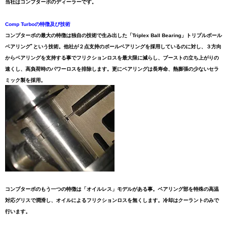
当社はコンプターボのディーラーです。
Comp Turboの特徴及び技術
コンプターボの最大の特徴は独自の技術で生み出した「Triplex Ball Bearing」トリプルボール
ベアリングﾞという技術。他社が２点支持のボールベアリングを採用しているのに対し、３方向
からベアリングを支持する事でフリクションロスを最大限に減らし、ブーストの立ち上がりの
速くし、高負荷時のパワーロスを排除します。更にベアリングは長寿命、熱膨張の少ないセラ
ミック製を採用。
コンプターボのもう一つの特徴は「オイルレス」モデルがある事。ベアリング部を特殊の高温
対応グリスで潤滑し、オイルによるフリクションロスを無くします。冷却はクーラントのみで
行います。