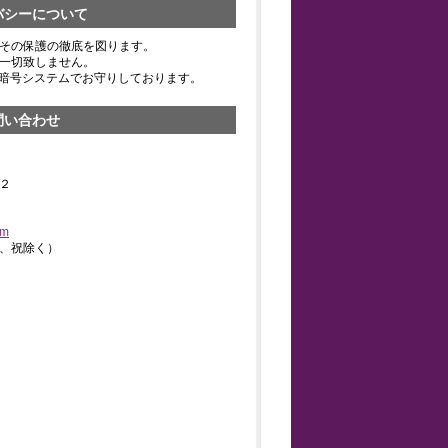
バシーについて
その保護の徹底を図ります。
一切致しません。
の暗号システムでお守りしております。
問い合わせ
２
om
、祝除く）