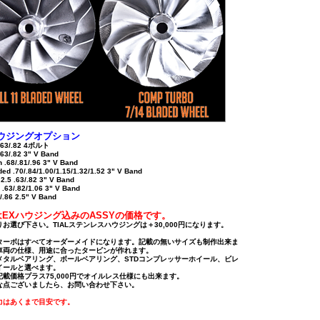
ハウジングオプション
/.63/.82 4ボルト
.63/.82 3" V Band
 .68/.81/.96 3" V Band
ded .70/.84/1.00/1.15/1.32/1.52 3" V Band
2.5 .63/.82 3" V Band
5 .63/.82/1.06 3" V Band
4/.86 2.5" V Band
EXハウジング込みのASSYの価格です。
お選び下さい。TIALステンレスハウジングは＋30,000円になります。
ターボはすべてオーダーメイドになります。記載の無いサイズも制作出来ま
車両の仕様、用途に合ったタービンが作れます。
メタルベアリング、ボールベアリング、STDコンプレッサーホイール、ビレ
イールと選べます。
記載価格プラス75,000円でオイルレス仕様にも出来ます。
な点ございましたら、お問い合わせ下さい。
力はあくまで目安です。