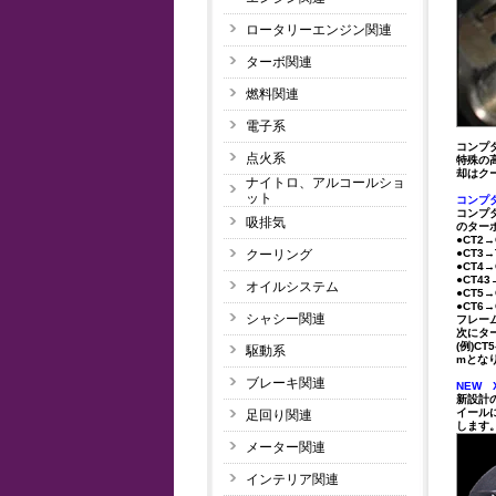
ロータリーエンジン関連
ターボ関連
燃料関連
電子系
コンプ
点火系
特殊の
却はク
ナイトロ、アルコールショ
ット
コンプ
コンプ
吸排気
のター
●CT2
クーリング
●CT3→
●CT4
●CT4
オイルシステム
●CT5
●CT6
シャシー関連
フレー
次にター
(例)C
駆動系
mとな
ブレーキ関連
NEW 
新設計
イール
足回り関連
します
メーター関連
インテリア関連