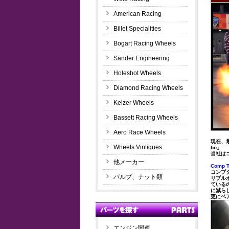
American Racing
Billet Specialities
Bogart Racing Wheels
Sander Engineering
Holeshot Wheels
Diamond Racing Wheels
Keizer Wheels
Bassett Racing Wheels
Aero Race Wheels
現在、最
Wheels Vintiques
bo」
当社は
他メーカー
Comp
コンプタ
バルブ、ナット類
リプル
ている
に減ら
更にベ
エンジン関連