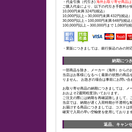
・代金引換（代引き)
海外お取り寄せ商品は
ご購入代金により、以下の代引き手数料が
10,000円未満 324円(税込）
10,000円以上～30,000円未満 432円(税込）
30,000円以上～100,000円未満 648円(税込
100,000円以上～300,000円まで 1,080円(
・業販につきましては、銀行振込のみの対
納期につ
一部商品を除き、メーカー（海外）からの
当店はお客様になるべく最新の状態の商品
りません。 お急ぎの場合は事前にお問い合
お取り寄せ商品の納期につきましては、メ
おおよそ2週間程度頂いております。
ご注文の際には納期を再確認致しまして、
当店では、納期が遅く入荷時期が不透明な
お届けする商品につきましては、コストは
確実で入荷の早い空輸便を使用しておりま
返品、キャン