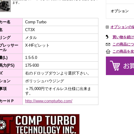
ます。
オプション
カー名
Comp Turbo
オプションの
名
CT3X
買い物を続け
リング
メタル
この商品につ
プレッサー
X-HFビレット
ール
この商品を友
(L)
1.5-5.0
力(PS)
175-930
ズ
右のドロップダウンより選択下さい。
ション
ポリッシュハウジング
事項
＋75,000円でオイルレス仕様に出来ま
す。
カーＨＰ
http://www.compturbo.com/