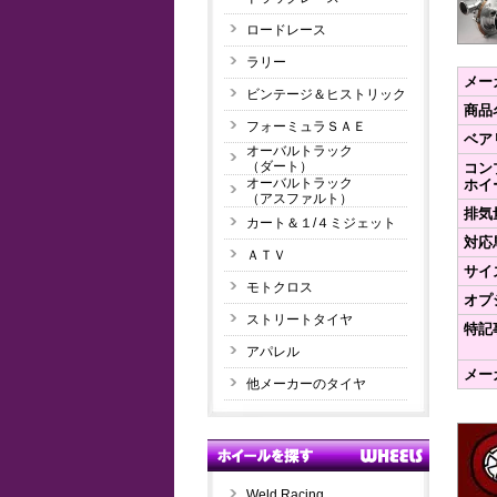
ロードレース
ラリー
メー
ビンテージ＆ヒストリック
商品
フォーミュラＳＡＥ
ベア
オーバルトラック
（ダート）
コン
オーバルトラック
ホイ
（アスファルト）
排気量
カート＆１/４ミジェット
対応馬
ＡＴＶ
サイ
モトクロス
オプ
ストリートタイヤ
特記
アパレル
メー
他メーカーのタイヤ
Weld Racing