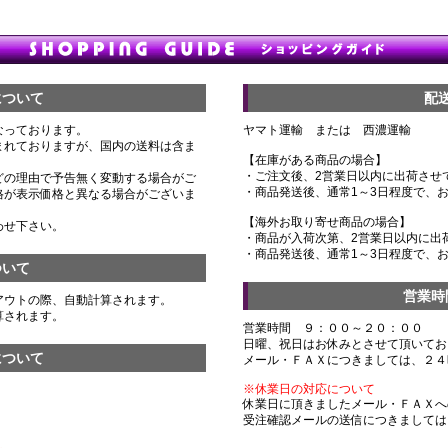
について
配
なっております。
ヤマト運輸 または 西濃運輸
まれておりますが、国内の送料は含ま
【在庫がある商品の場合】
・ご注文後、2営業日以内に出荷させ
どの理由で予告無く変動する場合がご
・商品発送後、通常1～3日程度で、
格が表示価格と異なる場合がございま
【海外お取り寄せ商品の場合】
わせ下さい。
・商品が入荷次第、2営業日以内に出
・商品発送後、通常1～3日程度で、
ついて
営業時
アウトの際、自動計算されます。
算されます。
営業時間 ９：００～２０：００
日曜、祝日はお休みとさせて頂いてお
について
メール・ＦＡＸにつきましては、２４
※休業日の対応について
休業日に頂きましたメール・ＦＡＸへ
受注確認メールの送信につきましては