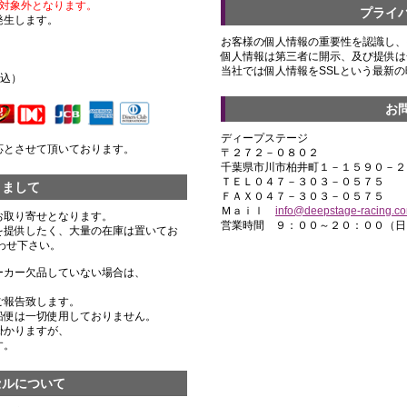
対象外となります。
プライ
発生します。
お客様の個人情報の重要性を認識し、
個人情報は第三者に開示、及び提供は
）
当社では個人情報をSSLという最新
税込）
お
ディープステージ
応とさせて頂いております。
〒２７２－０８０２
千葉県市川市柏井町１－１５９０－２
ＴＥＬ０４７－３０３－０５７５
きまして
ＦＡＸ０４７－３０３－０５７５
Ｍａｉｌ
info@deepstage-racing.c
お取り寄せとなります。
営業時間 ９：００～２０：００（日
を提供したく、大量の在庫は置いてお
わせ下さい。
ーカー欠品していない場合は、
ご報告致します。
船便は一切使用しておりません。
掛かりますが、
す。
セルについて