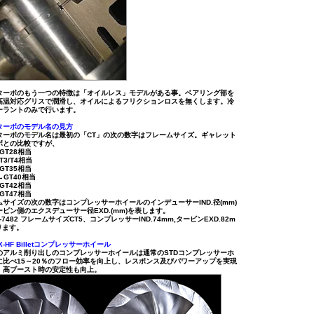
ターボのもう一つの特徴は「オイルレス」モデルがある事。ベアリング部を
高温対応グリスで潤滑し、オイルによるフリクションロスを無くします。冷
ーラントのみで行います。
ターボのモデル名の見方
ターボのモデル名は最初の「CT」の次の数字はフレームサイズ。ギャレット
ボとの比較ですが、
→GT28相当
T3/T4相当
→GT35相当
3→GT40相当
→GT42相当
→GT47相当
ムサイズの次の数字はコンプレッサーホイールのインデューサーIND.径(mm)
ビン側のエクスデューサー径EXD.(mm)を表します。
T5-7482 フレームサイズCT5、コンプレッサーIND.74mm,タービンEXD.82m
ります。
X-HF Billetコンプレッサーホイール
のアルミ削り出しのコンプレッサーホイールは通常のSTDコンプレッサーホ
に比べ15～20％のフロー効率を向上し、レスポンス及びパワーアップを実現
。高ブースト時の安定性も向上。