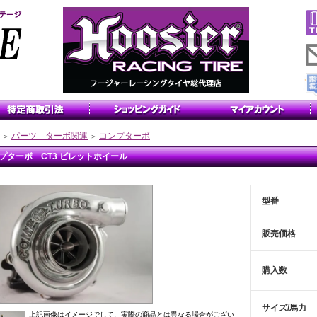
パーツ ターボ関連
コンプターボ
＞
＞
プターボ CT3 ビレットホイール
型番
販売価格
購入数
サイズ/馬力
上記画像はイメージでして、実際の商品とは異なる場合がござい