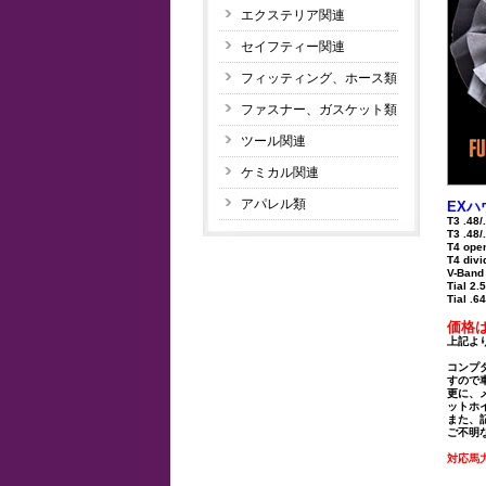
エクステリア関連
セイフティー関連
フィッティング、ホース類
ファスナー、ガスケット類
ツール関連
ケミカル関連
アパレル類
EX
T3 .48
T3 .48/
T4 open
T4 divi
V-Band 
Tial 2.
Tial .6
価格は
上記より
コンプ
すので
更に、
ットホ
また、
ご不明
対応馬