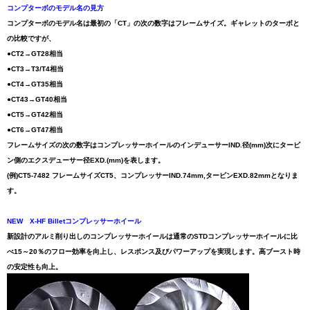
コンプターボのモデル名の見方
コンプターボのモデル名は最初の「CT」の次の数字はフレームサイズ。ギャレットのターボと
の比較ですが、
●CT2→GT28相当
●CT3→T3/T4相当
●CT4→GT35相当
●CT43→GT40相当
●CT5→GT42相当
●CT6→GT47相当
フレームサイズの次の数字はコンプレッサーホイールのインデューサーIND.径(mm)次にタービ
ン側のエクスデューサー径EXD.(mm)を表します。
(例)CT5-7482 フレームサイズCT5、コンプレッサーIND.74mm,タービンEXD.82mmとなりま
す。
NEW X-HF Billetコンプレッサーホイール
新設計のアルミ削り出しのコンプレッサーホイールは通常のSTDコンプレッサーホイールに比
べ15～20％のフロー効率を向上し、レスポンス及びパワーアップを実現します。高ブースト時
の安定性も向上。