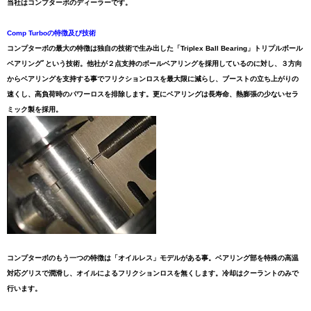
当社はコンプターボのディーラーです。
Comp Turboの特徴及び技術
コンプターボの最大の特徴は独自の技術で生み出した「Triplex Ball Bearing」トリプルボール
ベアリングﾞという技術。他社が２点支持のボールベアリングを採用しているのに対し、３方向
からベアリングを支持する事でフリクションロスを最大限に減らし、ブーストの立ち上がりの
速くし、高負荷時のパワーロスを排除します。更にベアリングは長寿命、熱膨張の少ないセラ
ミック製を採用。
コンプターボのもう一つの特徴は「オイルレス」モデルがある事。ベアリング部を特殊の高温
対応グリスで潤滑し、オイルによるフリクションロスを無くします。冷却はクーラントのみで
行います。