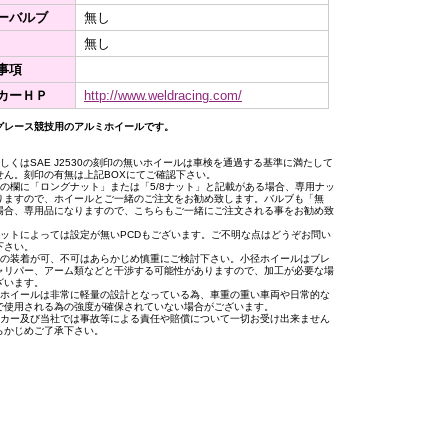
ーバルブ
無し
無し
事項
カーＨＰ
http://www.weldracing.com/
グレース競技用のアルミホイールです。
もしくはSAE J2530の刻印の無いホイールは車検を通過する基準に満たして
せん。刻印の有無は上記BOXにてご確認下さい。
トの欄に「ロングナット」または「5/8ナット」と記載がある場合、専用ナッ
りますので、ホイールとご一緒のご注文をお勧め致します。バルブも「無
場合、専用品になりますので、こちらもご一緒にご注文される事をお勧め致
。
セットによっては設定が無いPCDもございます。ご不明な点はどうぞお問い
下さい。
への装着が可、不可はあらかじめ慎重にご検討下さい。小径ホイールはブレ
ャリパー、アーム類などと干渉する可能性がありますので、加工が必要な場
ざいます。
用ホイールは非常に軽量の設計となっている為、車重の重い車両や日常的な
で使用される為の強度が確保されていない場合がございます。
ーカー及び当社では事故等による責任や賠償について一切お受け出来ません
らかじめご了承下さい。