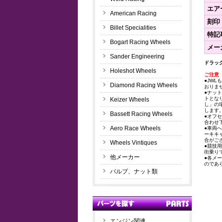
エア
American Racing
刻印
Billet Specialities
特記
Bogart Racing Wheels
メー
Sander Engineering
ドラッ
Holeshot Wheels
ご注意
●JWL
Diamond Racing Wheels
おりま
●ナッ
トとな
Keizer Wheels
し」の
します
Bassett Racing Wheels
●オフ
合わせ
Aero Race Wheels
●車両
ーキキ
合がご
Wheels Vintiques
●競技
街乗り
他メーカー
●各メ
のであ
バルブ、ナット類
エンジン関連