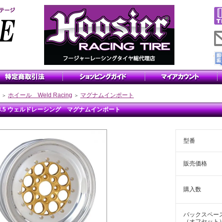
ホイール Weld Racing
マグナムインポート
＞
＞
x3.5 ウェルドレーシング マグナムインポート
型番
販売価格
購入数
バックスペー
（オフセット