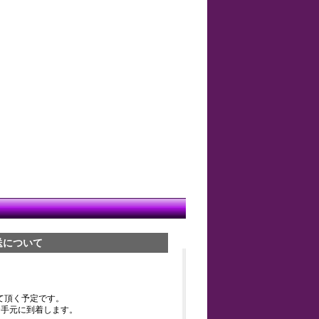
送について
て頂く予定です。
お手元に到着します。