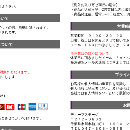
【海外お取り寄せ商品の場合】
わせ下さい。
・商品が入荷次第、2営業日以内に出
・商品発送後、通常1～3日程度で、
ついて
営業時
アウトの際、自動計算されます。
算されます。
営業時間 ９：００～２０：００
日曜、祝日はお休みとさせて頂いてお
について
メール・ＦＡＸにつきましては、２４
※休業日の対応について
休業日に頂きましたメール・ＦＡＸへ
受注確認メールの送信につきましては
対象外となります。
プライ
発生します。
お客様の個人情報の重要性を認識し、
個人情報は第三者に開示、及び提供は
）
当社では個人情報をSSLという最新
税込）
お
ディープステージ
応とさせて頂いております。
〒２７２－０８０２
千葉県市川市柏井町１－１５９０－２
ＴＥＬ０４７－３０３－０５７５