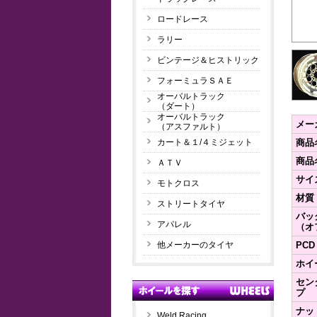
ロードレース
ラリー
ビンテージ＆ヒストリック
フォーミュラＳＡＥ
オーバルトラック
（ダート）
オーバルトラック
メー
（アスファルト）
カート＆１/４ミジェット
商品
商品
ＡＴＶ
サイ
モトクロス
材質
ストリートタイヤ
バッ
アパレル
（オ
他メーカーのタイヤ
PCD
ホイ
セン
プ
ナッ
Weld Racing