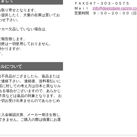
きまして
ＦＡＸ０４７－３０３－０５７５
Ｍａｉｌ
info@deepstage-racing.c
お取り寄せとなります。
営業時間 ９：００～２０：００（日
を提供したく、大量の在庫は置いてお
わせ下さい。
ーカー欠品していない場合は、
ご報告致します。
船便は一切使用しておりません。
掛かりますが、
す。
セルについて
は不良品がござましたら、返品または
連絡下さい。 連絡後、送料着払いに
質に対しての考え方は日本と異なりル
ある場合がございますので、あらかじ
不良などは返品の対象となります。 お
一切お受け出来ませんのであらかじめ
ご入金確認次第、メーカー発注を致し
できません。ご購入の際は慎重にお選