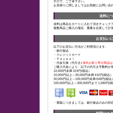
すので、ご了承下さい。
お見積りに関しましてはお気軽にお問い合
送料に
送料は商品をカートに入れて頂きチェック
複数商品ご購入の場合、重量を合算して計
お支払い
以下のお支払い方法がご利用頂けます。
・銀行振込
・クレジットカード
・Ｐａｙｐａｌ
・代金引換（代引き)
海外お取り寄せ商品は
ご購入代金により、以下の代引き手数料が
10,000円未満 324円(税込）
10,000円以上～30,000円未満 432円(税込）
30,000円以上～100,000円未満 648円(税込
100,000円以上～300,000円まで 1,080円(
・業販につきましては、銀行振込のみの対