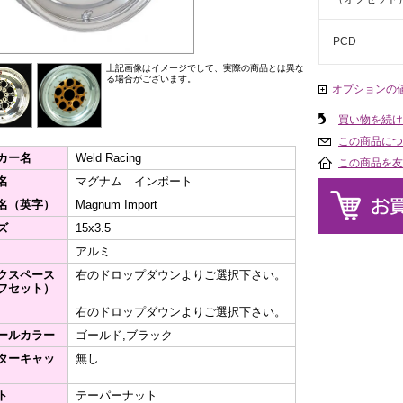
PCD
上記画像はイメージでして、実際の商品とは異な
る場合がございます。
オプションの
買い物を続け
この商品につ
カー名
Weld Racing
この商品を友
名
マグナム インポート
名（英字）
Magnum Import
ズ
15x3.5
アルミ
クスペース
右のドロップダウンよりご選択下さい。
フセット）
右のドロップダウンよりご選択下さい。
ールカラー
ゴールド,ブラック
ターキャッ
無し
ト
テーパーナット