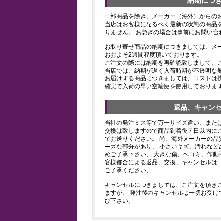
納期につ
一部商品を除き、メーカー（海外）からの
当店はお客様になるべく最新の状態の商品
りません。 お急ぎの場合は事前にお問い合
お取り寄せ商品の納期につきましては、メ
おおよそ2週間程度頂いております。
ご注文の際には納期を再確認致しまして、
当店では、納期が遅く入荷時期が不透明な
お届けする商品につきましては、コストは
確実で入荷の早い空輸便を使用しておりま
返品、キャン
当社の発注ミス等で万一サイズ違い、また
交換は致しますので商品到着後７日以内にご
てお送りください。 尚、海外メーカーの品
ーズな部分があり、 小さいキズ、汚れなど
めご了承下さい。 大きな傷、ヘコミ、作動
客様都合による返品、交換、キャンセルは
ご了承ください。
キャンセルにつきましては、ご注文を頂き
ますが、 発注後のキャンセルは一切お受け
び下さい。