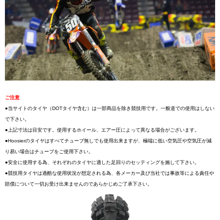
ご注意
●当サイトのタイヤ（DOTタイヤ含む）は一部商品を除き競技用です。一般道での使用はしない
で下さい。
●上記寸法は目安です。使用するホイール、エアー圧によって異なる場合がございます。
●Hoosierのタイヤはすべてチューブ無しでも使用出来ますが、極端に低い空気圧や空気圧が減
り易い場合はチューブをご使用下さい。
●安全に使用する為、それぞれのタイヤに適した足回りのセッティングを施して下さい。
●競技用タイヤは過酷な使用状況が想定される為、各メーカー及び当社では事故等による責任や
賠償について一切お受け出来ませんのであらかじめご了承下さい。