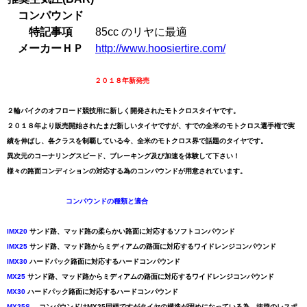
コンパウンド
特記事項
85cc のリヤに最適
メーカーＨＰ
http://www.hoosiertire.com/
２０１８年新発売
２輪バイクのオフロード競技用に新しく開発されたモトクロスタイヤです。
２０１８年より販売開始されたまだ新しいタイヤですが、すでの全米のモトクロス選手権で実
績を伸ばし、各クラスを制覇している今、全米のモトクロス界で話題のタイヤです。
異次元のコーナリングスピード、ブレーキング及び加速を体験して下さい！
様々の路面コンディションの対応する為のコンパウンドが用意されています。
コンパウンドの種類と適合
IMX20
サンド路、マッド路の柔らかい路面に対応するソフトコンパウンド
IMX25
サンド路、マッド路からミディアムの路面に対応するワイドレンジコンパウンド
IMX30
ハードパック路面に対応するハードコンパウンド
MX25
サンド路、マッド路からミディアムの路面に対応するワイドレンジコンパウンド
MX30
ハードパック路面に対応するハードコンパウンド
MX25S
コンパウンドはMX25同様ですがタイヤの構造が固めになっている為、抜群のレスポ