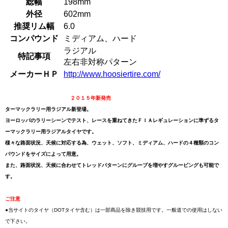
総幅
198mm
外径
602mm
推奨リム幅
6.0
コンパウンド
ミディアム、ハード
ラジアル
特記事項
左右非対称パターン
メーカーＨＰ
http://www.hoosiertire.com/
２０１５年新発売
ターマックラリー用ラジアル新登場。
ヨーロッパのラリーシーンでテスト、レースを重ねてきたＦＩＡレギュレーションに準ずるタ
ーマックラリー用ラジアルタイヤです。
様々な路面状況、天候に対応する為、ウェット、ソフト、ミディアム、ハードの４種類のコン
パウンドをサイズによって用意。
また、路面状況、天候に合わせてトレッドパターンにグルーブを増やすグルービングも可能で
す。
ご注意
●当サイトのタイヤ（DOTタイヤ含む）は一部商品を除き競技用です。一般道での使用はしない
で下さい。