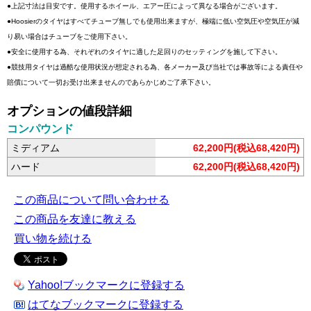
●上記寸法は目安です。使用するホイール、エアー圧によって異なる場合がございます。
●Hoosierのタイヤはすべてチューブ無しでも使用出来ますが、極端に低い空気圧や空気圧が減
り易い場合はチューブをご使用下さい。
●安全に使用する為、それぞれのタイヤに適した足回りのセッティングを施して下さい。
●競技用タイヤは過酷な使用状況が想定される為、各メーカー及び当社では事故等による責任や
賠償について一切お受け出来ませんのであらかじめご了承下さい。
オプションの値段詳細
コンパウンド
ミディアム
62,200円(税込68,420円)
ハード
62,200円(税込68,420円)
この商品について問い合わせる
この商品を友達に教える
買い物を続ける
Yahoo!ブックマークに登録する
はてなブックマークに登録する