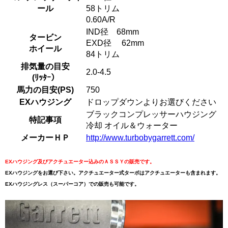
ール
58トリム
0.60A/R
IND径 68mm
タービン
EXD径 62mm
ホイール
84トリム
排気量の目安
2.0-4.5
(ﾘｯﾀｰ）
馬力の目安(PS)
750
EXハウジング
ドロップダウンよりお選びください
ブラックコンプレッサーハウジング
特記事項
冷却 オイル＆ウォーター
メーカーＨＰ
http://www.turbobygarrett.com/
EXハウジング及びアクチュエーター込みのＡＳＳＹの販売です。
EXハウジングをお選び下さい。アクチュエーター式ターボはアクチュエーターも含まれます。
EXハウジングレス（スーパーコア）での販売も可能です。