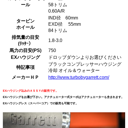
ール
58トリム
0.60A/R
IND径 60mm
タービン
EXD径 55mm
ホイール
84トリム
排気量の目安
1.8-3.0
(ﾘｯﾀｰ）
馬力の目安(PS)
750
EXハウジング
ドロップダウンよりお選びください
ブラックコンプレッサーハウジング
特記事項
冷却 オイル＆ウォーター
メーカーＨＰ
http://www.turbobygarrett.com/
EXハウジング込みのＡＳＳＹの販売です。
EXハウジングをお選び下さい。アクチュエーター式ターボはアクチュエーターも含まれます。
EXハウジングレス（スーパーコア）での販売も可能です。