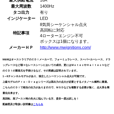
最大供給電流
16A
最大周波数
1400Hz
タコ出力
有り
インジケーター
LED
8気筒シーケンシャル点火
高回転に対応
特記事項
4ローターエンジン不可
ボックスは1個になります。
メーカーＨＰ
http://www.mwignitions.com/
M&WはオーストラリアのＣＤＩメーカーで、フォーミュラレース、スーパーカーレース、ドラ
ッグレースなど様々なレースシーンにおいての成功、更にはＭｏｔｅｃやＨａｌｔｅｃｈなど
のＣＤＩの製造元を手掛けるなど、その実績は証明されています。
1～8チャンネルモデルがあり、独立したシーケンシャル点火が可能です。
上級モデルのＰｒｏ－Ｄｒａｇシリーズは高出力の点火が必要とするメタノール燃料に最適。
こちらのＣＤＩで相当の出力がありますので、ＭＳＤなどを複数する必要が無く、点火系を簡
素化出来ます。
高回転、高ブースト時の失火に悩んでいる方、是非一度お試しを！
配線図及び取扱い説明書は
こちらを