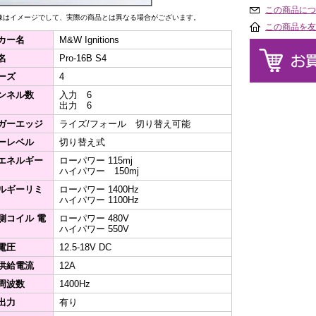
この商品につ
像はイメージでして、実際の商品とは異なる場合がございます。
この商品を友
カー名
M&W Ignitions
名
Pro-16B S4
ーズ
4
ンネル数
入力 6
出力 6
ガーエッジ
ライズ/フォール 切り替え可能
ーレベル
切り替え式
エネルギー
ローパワー 115mj
ハイパワー 150mj
ルギーリミ
ローパワー 1400Hz
ハイパワー 1100Hz
側コイル 電
ローパワー 480V
ハイパワー 550V
電圧
12.5-18V DC
供給電流
12A
周波数
1400Hz
出力
有り