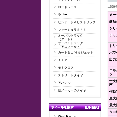
上記画
ロードレース
ラリー
メー
商品
ビンテージ＆ヒストリック
シリ
フォーミュラＳＡＥ
チャ
オーバルトラック
（ダート）
オーバルトラック
トリ
（アスファルト）
カート＆１/４ミジェット
パワ
出力
ＡＴＶ
モトクロス
エネ
ット
ストリートタイヤ
一次
アパレル
圧
他メーカーのタイヤ
作動
最大
最大
タコ
Weld Racing