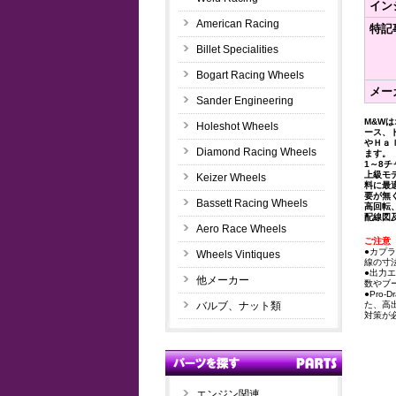
イン
American Racing
特記
Billet Specialities
Bogart Racing Wheels
メー
Sander Engineering
M&W
Holeshot Wheels
ース、
やＨａ
Diamond Racing Wheels
ます。
1～8
上級モ
Keizer Wheels
料に最
要が無
Bassett Racing Wheels
高回転
配線図
Aero Race Wheels
ご注意
●カプ
Wheels Vintiques
線の寸
●出力
他メーカー
数やブ
●Pro
バルブ、ナット類
た、高
対策が
エンジン関連