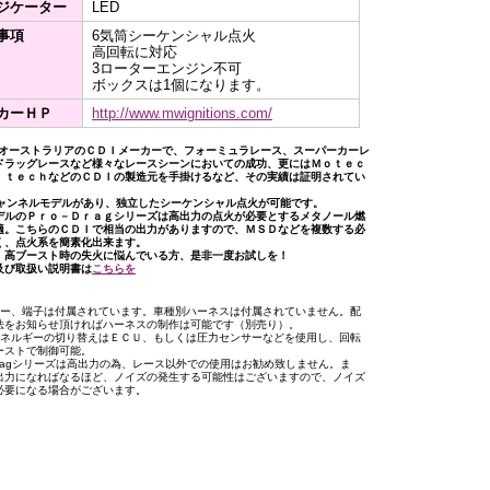
ジケーター
LED
事項
6気筒シーケンシャル点火
高回転に対応
3ローターエンジン不可
ボックスは1個になります。
カーＨＰ
http://www.mwignitions.com/
はオーストラリアのＣＤＩメーカーで、フォーミュラレース、スーパーカーレ
ドラッグレースなど様々なレースシーンにおいての成功、更にはＭｏｔｅｃ
ｌｔｅｃｈなどのＣＤＩの製造元を手掛けるなど、その実績は証明されてい
チャンネルモデルがあり、独立したシーケンシャル点火が可能です。
デルのＰｒｏ－Ｄｒａｇシリーズは高出力の点火が必要とするメタノール燃
適。こちらのＣＤＩで相当の出力がありますので、ＭＳＤなどを複数する必
く、点火系を簡素化出来ます。
、高ブースト時の失火に悩んでいる方、是非一度お試しを！
及び取扱い説明書は
こちらを
ラー、端子は付属されています。車種別ハーネスは付属されていません。配
法をお知らせ頂ければハーネスの制作は可能です（別売り）。
エネルギーの切り替えはＥＣＵ、もしくは圧力センサーなどを使用し、回転
ーストで制御可能。
-Dragシリーズは高出力の為、レース以外での使用はお勧め致しません。ま
出力になればなるほど、ノイズの発生する可能性はございますので、ノイズ
必要になる場合がございます。