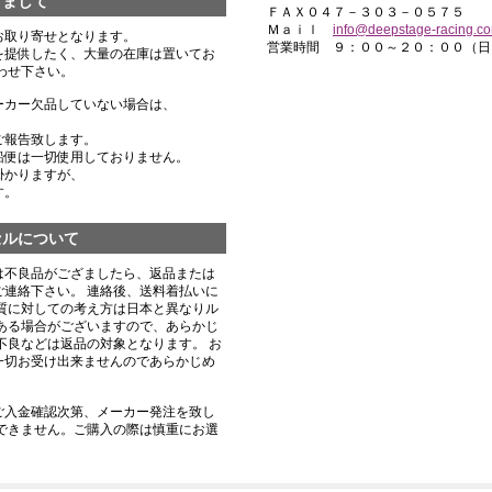
きまして
ＦＡＸ０４７－３０３－０５７５
Ｍａｉｌ
info@deepstage-racing.c
お取り寄せとなります。
営業時間 ９：００～２０：００（日
を提供したく、大量の在庫は置いてお
わせ下さい。
ーカー欠品していない場合は、
ご報告致します。
船便は一切使用しておりません。
掛かりますが、
す。
セルについて
は不良品がござましたら、返品または
連絡下さい。 連絡後、送料着払いに
質に対しての考え方は日本と異なりル
ある場合がございますので、あらかじ
不良などは返品の対象となります。 お
一切お受け出来ませんのであらかじめ
ご入金確認次第、メーカー発注を致し
できません。ご購入の際は慎重にお選