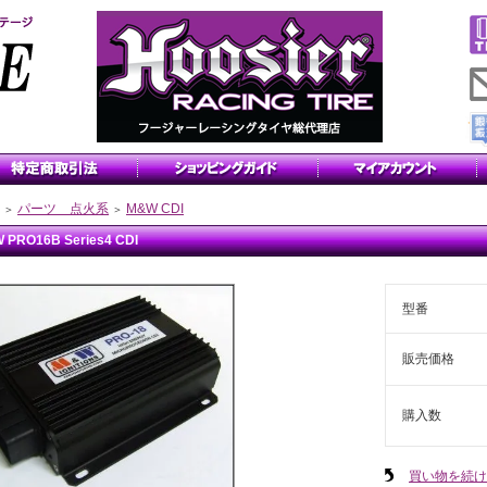
パーツ 点火系
M&W CDI
＞
＞
 PRO16B Series4 CDI
型番
販売価格
購入数
買い物を続け