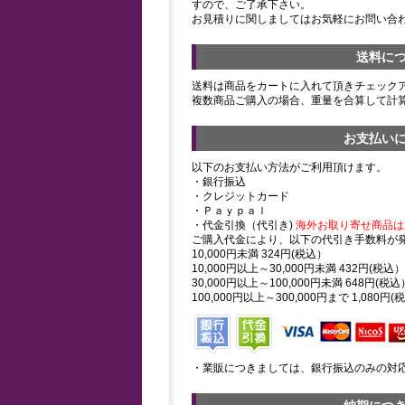
すので、ご了承下さい。
お見積りに関しましてはお気軽にお問い合
送料に
送料は商品をカートに入れて頂きチェック
複数商品ご購入の場合、重量を合算して計
お支払い
以下のお支払い方法がご利用頂けます。
・銀行振込
・クレジットカード
・Ｐａｙｐａｌ
・代金引換（代引き)
海外お取り寄せ商品は
ご購入代金により、以下の代引き手数料が
10,000円未満 324円(税込）
10,000円以上～30,000円未満 432円(税込）
30,000円以上～100,000円未満 648円(税込
100,000円以上～300,000円まで 1,080円(
・業販につきましては、銀行振込のみの対