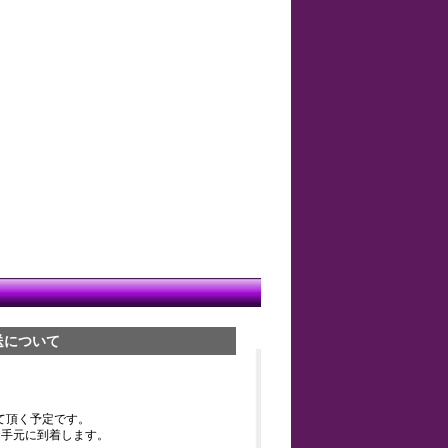
送について
て頂く予定です。
お手元に到着します。