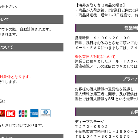
【海外お取り寄せ商品の場合】
わせ下さい。
・商品が入荷次第、2営業日以内に出
・商品発送後、通常1～3日程度で、
ついて
営業時
アウトの際、自動計算されます。
算されます。
営業時間 ９：００～２０：００
日曜、祝日はお休みとさせて頂いてお
について
メール・ＦＡＸにつきましては、２４
※休業日の対応について
休業日に頂きましたメール・ＦＡＸへ
受注確認メールの送信につきましては
対象外となります。
プライ
発生します。
お客様の個人情報の重要性を認識し、
個人情報は第三者に開示、及び提供は
）
当社では個人情報をSSLという最新
税込）
お
ディープステージ
応とさせて頂いております。
〒２７２－０８０２
千葉県市川市柏井町１－１５９０－２
ＴＥＬ０４７－３０３－０５７５