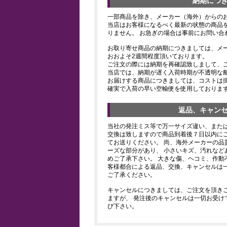
納期につ
一部商品を除き、メーカー（海外）からの
当店はお客様になるべく最新の状態の商品
りません。 お急ぎの場合は事前にお問い合
お取り寄せ商品の納期につきましては、メ
おおよそ2週間程度頂いております。
ご注文の際には納期を再確認致しまして、
当店では、納期が遅く入荷時期が不透明な
お届けする商品につきましては、コストは
確実で入荷の早い空輸便を使用しておりま
返品、キャン
当社の発注ミス等で万一サイズ違い、また
交換は致しますので商品到着後７日以内にご
てお送りください。 尚、海外メーカーの品
ーズな部分があり、 小さいキズ、汚れなど
めご了承下さい。 大きな傷、ヘコミ、作動
客様都合による返品、交換、キャンセルは
ご了承ください。
キャンセルにつきましては、ご注文を頂き
ますが、 発注後のキャンセルは一切お受け
び下さい。