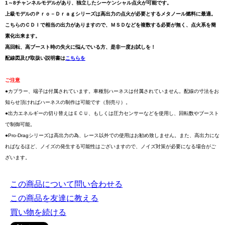
1～8チャンネルモデルがあり、独立したシーケンシャル点火が可能です。
上級モデルのＰｒｏ－Ｄｒａｇシリーズは高出力の点火が必要とするメタノール燃料に最適。
こちらのＣＤＩで相当の出力がありますので、ＭＳＤなどを複数する必要が無く、点火系を簡
素化出来ます。
高回転、高ブースト時の失火に悩んでいる方、是非一度お試しを！
配線図及び取扱い説明書は
こちらを
ご注意
●カプラー、端子は付属されています。車種別ハーネスは付属されていません。配線の寸法をお
知らせ頂ければハーネスの制作は可能です（別売り）。
●出力エネルギーの切り替えはＥＣＵ、もしくは圧力センサーなどを使用し、回転数やブースト
で制御可能。
●Pro-Dragシリーズは高出力の為、レース以外での使用はお勧め致しません。また、高出力にな
ればなるほど、ノイズの発生する可能性はございますので、ノイズ対策が必要になる場合がご
ざいます。
この商品について問い合わせる
この商品を友達に教える
買い物を続ける