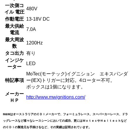
一次側コ
480V
イル 電圧
作動電圧
13-18V DC
最大供給
7.0A
電流
最大周波
1200Hz
数
タコ出力
有り
インジケ
LED
ーター
MoTec(モーテック)イグニション エキスパンダ
特記事項
ー(IEX)トリガーに対応。4ローター不可。
ボックスは1個になります。
メーカー
http://www.mwignitions.com/
ＨＰ
M&WはオーストラリアのＣＤＩメーカーで、フォーミュラレース、スーパーカーレース、ドラ
ッグレースなど様々なレースシーンにおいての成功、更にはＭｏｔｅｃやＨａｌｔｅｃｈなど
のＣＤＩの製造元を手掛けるなど、その実績は証明されています。