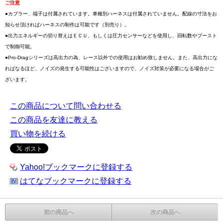
ご注意
●カプラー、端子は付属されています。車種別ハーネスは付属されていません。配線の寸法をお
知らせ頂ければハーネスの制作は可能です（別売り）。
●出力エネルギーの切り替えはＥＣＵ、もしくは圧力センサーなどを使用し、回転数やブースト
で制御可能。
●Pro-Dragシリーズは高出力の為、レース以外での使用はお勧め致しません。また、高出力にな
ればなるほど、ノイズの発生する可能性はございますので、ノイズ対策が必要になる場合がご
ざいます。
この商品について問い合わせる
この商品を友達に教える
買い物を続ける
Yahoo!ブックマークに登録する
はてなブックマークに登録する
前の商品へ
次の商品へ