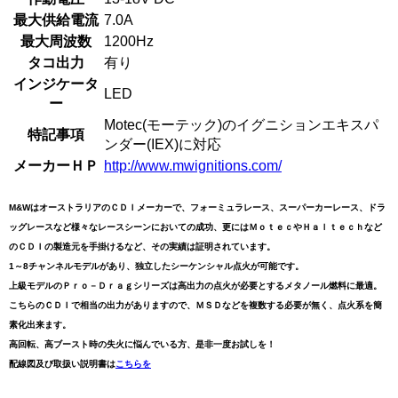
最大供給電流
7.0A
最大周波数
1200Hz
タコ出力
有り
インジケータ
LED
ー
Motec(モーテック)のイグニションエキスパ
特記事項
ンダー(IEX)に対応
メーカーＨＰ
http://www.mwignitions.com/
M&WはオーストラリアのＣＤＩメーカーで、フォーミュラレース、スーパーカーレース、ドラ
ッグレースなど様々なレースシーンにおいての成功、更にはＭｏｔｅｃやＨａｌｔｅｃｈなど
のＣＤＩの製造元を手掛けるなど、その実績は証明されています。
1～8チャンネルモデルがあり、独立したシーケンシャル点火が可能です。
上級モデルのＰｒｏ－Ｄｒａｇシリーズは高出力の点火が必要とするメタノール燃料に最適。
こちらのＣＤＩで相当の出力がありますので、ＭＳＤなどを複数する必要が無く、点火系を簡
素化出来ます。
高回転、高ブースト時の失火に悩んでいる方、是非一度お試しを！
配線図及び取扱い説明書は
こちらを