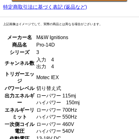
特定商取引法に基づく表記 (返品など)
上記画像はイメージでして、実際の商品とは異なる場合がございます。
メーカー名
M&W Ignitions
商品名
Pro-14D
シリーズ
3
入力 4
チャンネル数
出力 4
トリガーエッ
Motec IEX
ジ
パワーレベル
切り替え式
出力エネルギ
ローパワー 115mj
ー
ハイパワー 150mj
エネルギーリ
ローパワー 700Hz
ミット
ハイパワー 550Hz
一次側コイル
ローパワー 460V
電圧
ハイパワー 540V
作動電圧
13-18V DC