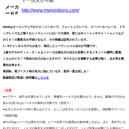
ヤー点火が可能
メーカ
http://www.mwignitions.com/
ーＨＰ
M&WはオーストラリアのＣＤＩメーカーで、フォーミュラレース、スーパーカーレース、ドラ
ッグレースなど様々なレースシーンにおいての成功、更にはＭｏｔｅｃやＨａｌｔｅｃｈなど
のＣＤＩの製造元を手掛けるなど、その実績は証明されています。
1～8チャンネルモデルがあり、独立したシーケンシャル点火が可能です。
上級モデルのＰｒｏ－Ｄｒａｇシリーズは高出力の点火が必要とするメタノール燃料に最適。
こちらのＣＤＩで相当の出力がありますので、ＭＳＤなどを複数する必要が無く、点火系を簡
素化出来ます。
高回転、高ブースト時の失火に悩んでいる方、是非一度お試しを！
配線図及び取扱い説明書は
こちらを
ご注意
●カプラー、端子は付属されています。車種別ハーネスは付属されていません。配線の寸法をお
知らせ頂ければハーネスの制作は可能です（別売り）。
●出力エネルギーの切り替えはＥＣＵ、もしくは圧力センサーなどを使用し、回転数やブースト
で制御可能。
●Pro-Dragシリーズは高出力の為、レース以外での使用はお勧め致しません。また、高出力にな
ればなるほど、ノイズの発生する可能性はございますので、ノイズ対策が必要になる場合がご