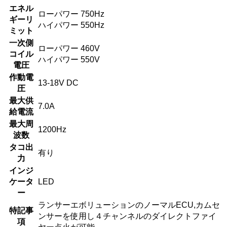
エネル
ローパワー 750Hz
ギーリ
ハイパワー 550Hz
ミット
一次側
ローパワー 460V
コイル
ハイパワー 550V
電圧
作動電
13-18V DC
圧
最大供
7.0A
給電流
最大周
1200Hz
波数
タコ出
有り
力
インジ
ケータ
LED
ー
ランサーエボリューションのノーマルECU,カムセ
特記事
ンサーを使用し４チャンネルのダイレクトファイ
項