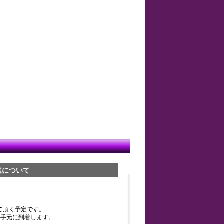
送について
て頂く予定です。
お手元に到着します。