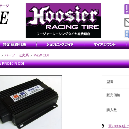
パーツ 点火系
M&W CDI
＞
＞
 PRO10 R CDI
型番
販売価格
購入数
買い物を続け