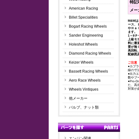
特記
American Racing
メー
Billet Specialities
M&W
ース、
Bogart Racing Wheels
やＨａ
ます。
Sander Engineering
1～8
上級モ
料に最
Holeshot Wheels
要が無
高回転
Diamond Racing Wheels
配線図
Keizer Wheels
ご注意
●カプ
線の寸
Bassett Racing Wheels
●出力
数やブ
Aero Race Wheels
●Pro
た、高
対策が
Wheels Vintiques
他メーカー
バルブ、ナット類
エンジン関連