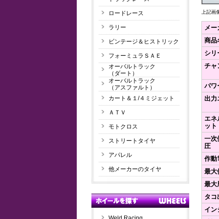
上記画
ロードレース
ラリー
メー
商品
ビンテージ＆ヒストリック
シリ
フォーミュラＳＡＥ
チャ
オーバルトラック
（ダート）
オーバルトラック
パワ
（アスファルト）
カート＆１/４ミジェット
出力
ＡＴＶ
エネ
ット
モトクロス
一次
ストリートタイヤ
圧
アパレル
作動
他メーカーのタイヤ
最大
最大
タコ
イン
Weld Racing