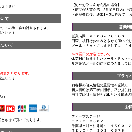
【海外お取り寄せ商品の場合】
わせ下さい。
・商品が入荷次第、2営業日以内に出
・商品発送後、通常1～3日程度で、
ついて
営業時
アウトの際、自動計算されます。
算されます。
営業時間 ９：００～２０：００
日曜、祝日はお休みとさせて頂いてお
について
メール・ＦＡＸにつきましては、２４
※休業日の対応について
休業日に頂きましたメール・ＦＡＸへ
受注確認メールの送信につきましては
対象外となります。
プライ
発生します。
お客様の個人情報の重要性を認識し、
個人情報は第三者に開示、及び提供は
）
当社では個人情報をSSLという最新
税込）
お
ディープステージ
応とさせて頂いております。
〒２７２－０８０２
千葉県市川市柏井町１－１５９０－２
ＴＥＬ０４７－３０３－０５７５