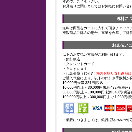
すので、ご了承下さい。
お見積りに関しましてはお気軽にお問い合
送料に
送料は商品をカートに入れて頂きチェック
複数商品ご購入の場合、重量を合算して計
お支払い
以下のお支払い方法がご利用頂けます。
・銀行振込
・クレジットカード
・Ｐａｙｐａｌ
・代金引換（代引き)
海外お取り寄せ商品は
ご購入代金により、以下の代引き手数料が
10,000円未満 324円(税込）
10,000円以上～30,000円未満 432円(税込）
30,000円以上～100,000円未満 648円(税込
100,000円以上～300,000円まで 1,080円(
・業販につきましては、銀行振込のみの対