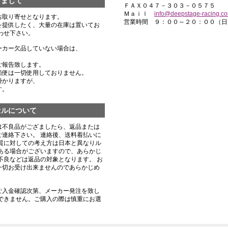
きまして
ＦＡＸ０４７－３０３－０５７５
Ｍａｉｌ
info@deepstage-racing.c
お取り寄せとなります。
営業時間 ９：００～２０：００（日
を提供したく、大量の在庫は置いてお
わせ下さい。
ーカー欠品していない場合は、
ご報告致します。
船便は一切使用しておりません。
掛かりますが、
す。
セルについて
は不良品がござましたら、返品または
連絡下さい。 連絡後、送料着払いに
質に対しての考え方は日本と異なりル
ある場合がございますので、あらかじ
不良などは返品の対象となります。 お
一切お受け出来ませんのであらかじめ
ご入金確認次第、メーカー発注を致し
できません。ご購入の際は慎重にお選