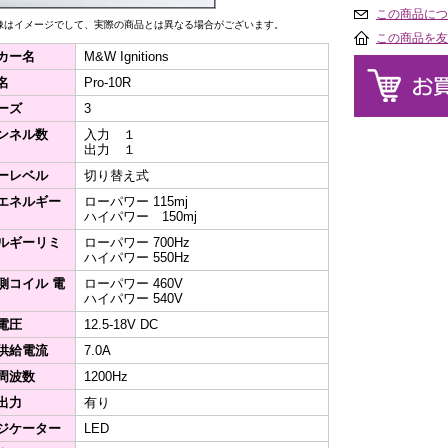
この商品につ
像はイメージでして、実際の商品とは異なる場合がございます。
この商品を友
カー名
M&W Ignitions
名
Pro-10R
ーズ
3
ンネル数
入力 １
出力 １
ーレベル
切り替え式
エネルギー
ローパワー 115mj
ハイパワー 150mj
ルギーリミ
ローパワー 700Hz
ハイパワー 550Hz
側コイル 電
ローパワー 460V
ハイパワー 540V
電圧
12.5-18V DC
供給電流
7.0A
周波数
1200Hz
出力
有り
ジケーター
LED