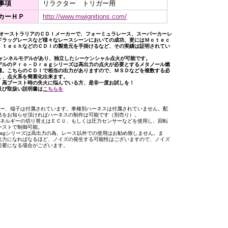
事項
リラクター トリガー用
カーＨＰ
http://www.mwignitions.com/
はオーストラリアのＣＤＩメーカーで、フォーミュラレース、スーパーカーレ
ドラッグレースなど様々なレースシーンにおいての成功、更にはＭｏｔｅｃ
ｌｔｅｃｈなどのＣＤＩの製造元を手掛けるなど、その実績は証明されてい
チャンネルモデルがあり、独立したシーケンシャル点火が可能です。
デルのＰｒｏ－Ｄｒａｇシリーズは高出力の点火が必要とするメタノール燃
適。こちらのＣＤＩで相当の出力がありますので、ＭＳＤなどを複数する必
く、点火系を簡素化出来ます。
、高ブースト時の失火に悩んでいる方、是非一度お試しを！
及び取扱い説明書は
こちらを
ラー、端子は付属されています。車種別ハーネスは付属されていません。配
法をお知らせ頂ければハーネスの制作は可能です（別売り）。
エネルギーの切り替えはＥＣＵ、もしくは圧力センサーなどを使用し、回転
ーストで制御可能。
-Dragシリーズは高出力の為、レース以外での使用はお勧め致しません。ま
出力になればなるほど、ノイズの発生する可能性はございますので、ノイズ
必要になる場合がございます。