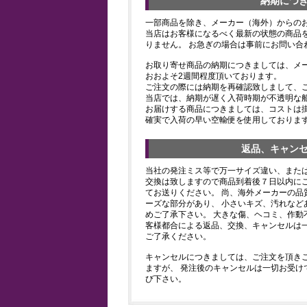
納期につ
一部商品を除き、メーカー（海外）からの
当店はお客様になるべく最新の状態の商品
りません。 お急ぎの場合は事前にお問い合
お取り寄せ商品の納期につきましては、メ
おおよそ2週間程度頂いております。
ご注文の際には納期を再確認致しまして、
当店では、納期が遅く入荷時期が不透明な
お届けする商品につきましては、コストは
確実で入荷の早い空輸便を使用しておりま
返品、キャン
当社の発注ミス等で万一サイズ違い、また
交換は致しますので商品到着後７日以内にご
てお送りください。 尚、海外メーカーの品
ーズな部分があり、 小さいキズ、汚れなど
めご了承下さい。 大きな傷、ヘコミ、作動
客様都合による返品、交換、キャンセルは
ご了承ください。
キャンセルにつきましては、ご注文を頂き
ますが、 発注後のキャンセルは一切お受け
び下さい。