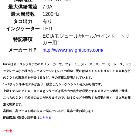
最大供給電流
7.0A
最大周波数
1200Hz
タコ出力
有り
インジケーター
LED
ECU/モジュール/ホール/ポイント トリ
特記事項
ガー用
メーカーＨＰ
http://www.mwignitions.com/
M&WはオーストラリアのＣＤＩメーカーで、フォーミュラレース、スーパーカーレース、ドラ
ッグレースなど様々なレースシーンにおいての成功、更にはＭｏｔｅｃやＨａｌｔｅｃｈなど
のＣＤＩの製造元を手掛けるなど、その実績は証明されています。
1～8チャンネルモデルがあり、独立したシーケンシャル点火が可能です。
上級モデルのＰｒｏ－Ｄｒａｇシリーズは高出力の点火が必要とするメタノール燃料に最適。
こちらのＣＤＩで相当の出力がありますので、ＭＳＤなどを複数する必要が無く、点火系を簡
素化出来ます。
高回転、高ブースト時の失火に悩んでいる方、是非一度お試しを！
配線図及び取扱い説明書は
こちらを
ご注意