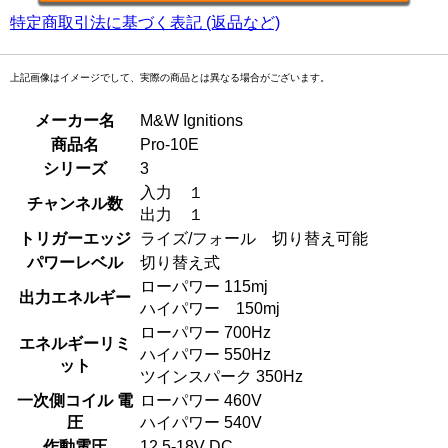
特定商取引法に基づく表記 (返品など)
上記画像はイメージでして、実際の商品とは異なる場合がございます。
メーカー名
M&W Ignitions
商品名
Pro-10E
シリーズ
3
入力 １
チャンネル数
出力 １
トリガーエッジ
ライズ/フォール 切り替え可能
パワーレベル
切り替え式
ローパワー 115mj
出力エネルギー
ハイパワー 150mj
ローパワー 700Hz
エネルギーリミ
ハイパワー 550Hz
ット
ツインスパーク 350Hz
一次側コイル 電
ローパワー 460V
圧
ハイパワー 540V
作動電圧
12.5-18V DC