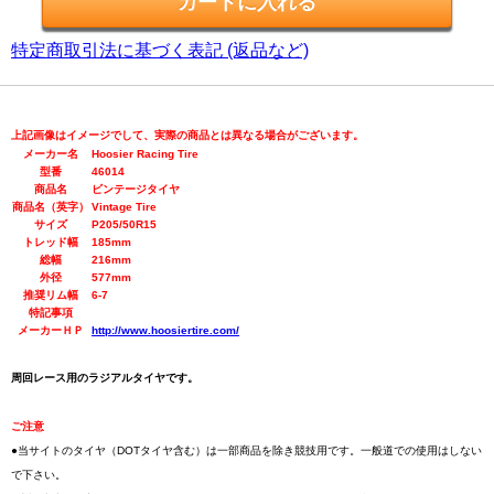
特定商取引法に基づく表記 (返品など)
上記画像はイメージでして、実際の商品とは異なる場合がございます。
メーカー名
Hoosier Racing Tire
型番
46014
商品名
ビンテージタイヤ
商品名（英字）
Vintage Tire
サイズ
P205/50R15
トレッド幅
185mm
総幅
216mm
外径
577mm
推奨リム幅
6-7
特記事項
メーカーＨＰ
http://www.hoosiertire.com/
周回レース用のラジアルタイヤです。
ご注意
●当サイトのタイヤ（DOTタイヤ含む）は一部商品を除き競技用です。一般道での使用はしない
で下さい。