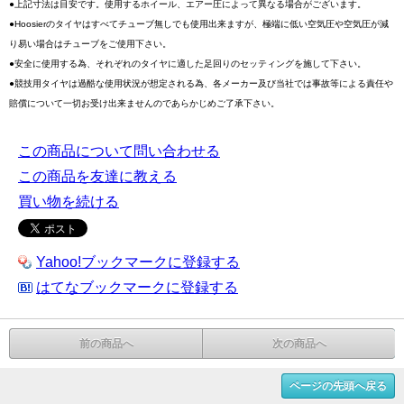
●上記寸法は目安です。使用するホイール、エアー圧によって異なる場合がございます。
●Hoosierのタイヤはすべてチューブ無しでも使用出来ますが、極端に低い空気圧や空気圧が減
り易い場合はチューブをご使用下さい。
●安全に使用する為、それぞれのタイヤに適した足回りのセッティングを施して下さい。
●競技用タイヤは過酷な使用状況が想定される為、各メーカー及び当社では事故等による責任や
賠償について一切お受け出来ませんのであらかじめご了承下さい。
この商品について問い合わせる
この商品を友達に教える
買い物を続ける
Yahoo!ブックマークに登録する
はてなブックマークに登録する
前の商品へ
次の商品へ
ページの先頭へ戻る