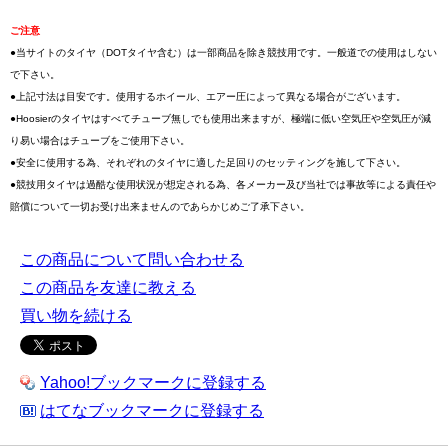
ご注意
●当サイトのタイヤ（DOTタイヤ含む）は一部商品を除き競技用です。一般道での使用はしない
で下さい。
●上記寸法は目安です。使用するホイール、エアー圧によって異なる場合がございます。
●Hoosierのタイヤはすべてチューブ無しでも使用出来ますが、極端に低い空気圧や空気圧が減
り易い場合はチューブをご使用下さい。
●安全に使用する為、それぞれのタイヤに適した足回りのセッティングを施して下さい。
●競技用タイヤは過酷な使用状況が想定される為、各メーカー及び当社では事故等による責任や
賠償について一切お受け出来ませんのであらかじめご了承下さい。
この商品について問い合わせる
この商品を友達に教える
買い物を続ける
Yahoo!ブックマークに登録する
はてなブックマークに登録する