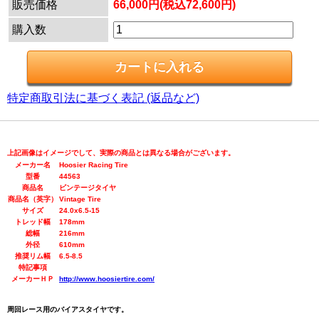
販売価格
66,000円(税込72,600円)
購入数
特定商取引法に基づく表記 (返品など)
上記画像はイメージでして、実際の商品とは異なる場合がございます。
メーカー名
Hoosier Racing Tire
型番
44563
商品名
ビンテージタイヤ
商品名（英字）
Vintage Tire
サイズ
24.0x6.5-15
トレッド幅
178mm
総幅
216mm
外径
610mm
推奨リム幅
6.5-8.5
特記事項
メーカーＨＰ
http://www.hoosiertire.com/
周回レース用のバイアスタイヤです。