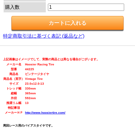
購入数
特定商取引法に基づく表記 (返品など)
上記画像はイメージでして、実際の商品とは異なる場合がございます。
メーカー名
Hoosier Racing Tire
型番
44225
商品名
ビンテージタイヤ
商品名（英字）
Vintage Tire
サイズ
23.0x12.0-13
トレッド幅
330mm
総幅
365mm
外径
592mm
推奨リム幅
13
特記事項
メーカーＨＰ
http://www.hoosiertire.com/
周回レース用のバイアスタイヤです。