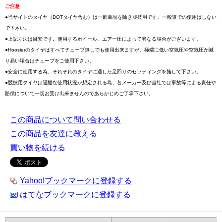
ご注意
●当サイトのタイヤ（DOTタイヤ含む）は一部商品を除き競技用です。一般道での使用はしない
で下さい。
●上記寸法は目安です。使用するホイール、エアー圧によって異なる場合がございます。
●Hoosierのタイヤはすべてチューブ無しでも使用出来ますが、極端に低い空気圧や空気圧が減
り易い場合はチューブをご使用下さい。
●安全に使用する為、それぞれのタイヤに適した足回りのセッティングを施して下さい。
●競技用タイヤは過酷な使用状況が想定される為、各メーカー及び当社では事故等による責任や
賠償について一切お受け出来ませんのであらかじめご了承下さい。
この商品について問い合わせる
この商品を友達に教える
買い物を続ける
Yahoo!ブックマークに登録する
はてなブックマークに登録する