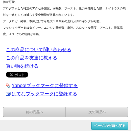
御が可能。
プログラムした特定のアクセル開度、回転数、ブースト、圧力を感知した際、ナイトラスの噴
射を中止もしくは減らす安全機能が搭載されています。
データロガー搭載。本体だけでも最大１００回の走行分のロギングが可能。
マキシマイザー５はタイマー、エンジン回転数、車速、スロットル開度、ブースト、排気温
度、Ａ/Ｆにての制御が可能。
この商品について問い合わせる
この商品を友達に教える
買い物を続ける
Yahoo!ブックマークに登録する
はてなブックマークに登録する
前の商品へ
次の商品へ
ページの先頭へ戻る