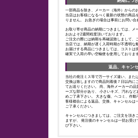
納期につ
一部商品を除き、メーカー（海外）からの
当店はお客様になるべく最新の状態の商品
りません。 お急ぎの場合は事前にお問い合
お取り寄せ商品の納期につきましては、メ
おおよそ2週間程度頂いております。
ご注文の際には納期を再確認致しまして、
当店では、納期が遅く入荷時期が不透明な
お届けする商品につきましては、コストは
確実で入荷の早い空輸便を使用しておりま
返品、キャン
当社の発注ミス等で万一サイズ違い、また
交換は致しますので商品到着後７日以内にご
てお送りください。 尚、海外メーカーの品
ーズな部分があり、 小さいキズ、汚れなど
めご了承下さい。 大きな傷、ヘコミ、作動
客様都合による返品、交換、キャンセルは
ご了承ください。
キャンセルにつきましては、ご注文を頂き
ますが、 発注後のキャンセルは一切お受け
び下さい。