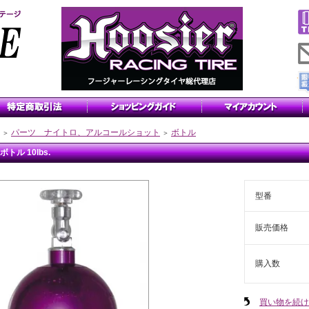
パーツ ナイトロ、アルコールショット
ボトル
＞
＞
 ボトル 10lbs.
型番
販売価格
購入数
買い物を続け