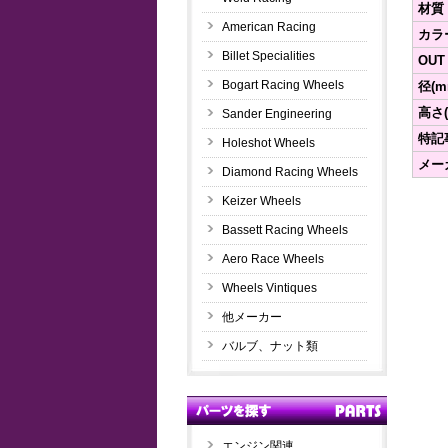
材質
American Racing
カラ
Billet Specialities
OUT
Bogart Racing Wheels
径(m
高さ(
Sander Engineering
特記
Holeshot Wheels
メー
Diamond Racing Wheels
Keizer Wheels
Bassett Racing Wheels
Aero Race Wheels
Wheels Vintiques
他メーカー
バルブ、ナット類
エンジン関連