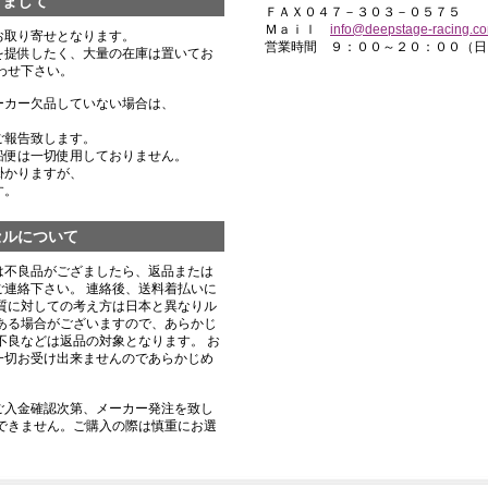
きまして
ＦＡＸ０４７－３０３－０５７５
Ｍａｉｌ
info@deepstage-racing.c
お取り寄せとなります。
営業時間 ９：００～２０：００（日
を提供したく、大量の在庫は置いてお
わせ下さい。
ーカー欠品していない場合は、
ご報告致します。
船便は一切使用しておりません。
掛かりますが、
す。
セルについて
は不良品がござましたら、返品または
連絡下さい。 連絡後、送料着払いに
質に対しての考え方は日本と異なりル
ある場合がございますので、あらかじ
不良などは返品の対象となります。 お
一切お受け出来ませんのであらかじめ
ご入金確認次第、メーカー発注を致し
できません。ご購入の際は慎重にお選