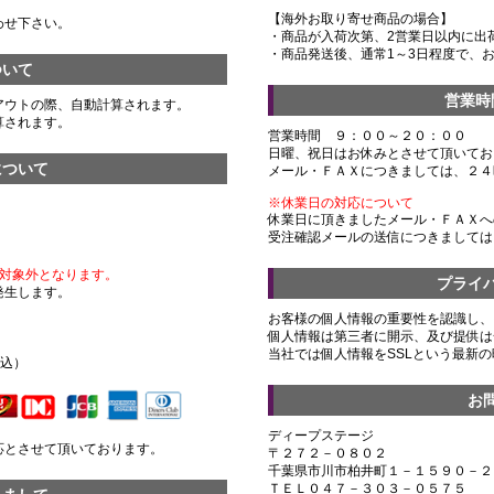
【海外お取り寄せ商品の場合】
わせ下さい。
・商品が入荷次第、2営業日以内に出
・商品発送後、通常1～3日程度で、
ついて
営業時
アウトの際、自動計算されます。
算されます。
営業時間 ９：００～２０：００
日曜、祝日はお休みとさせて頂いてお
について
メール・ＦＡＸにつきましては、２４
※休業日の対応について
休業日に頂きましたメール・ＦＡＸへ
受注確認メールの送信につきましては
対象外となります。
プライ
発生します。
お客様の個人情報の重要性を認識し、
個人情報は第三者に開示、及び提供は
）
当社では個人情報をSSLという最新
税込）
お
ディープステージ
応とさせて頂いております。
〒２７２－０８０２
千葉県市川市柏井町１－１５９０－２
ＴＥＬ０４７－３０３－０５７５