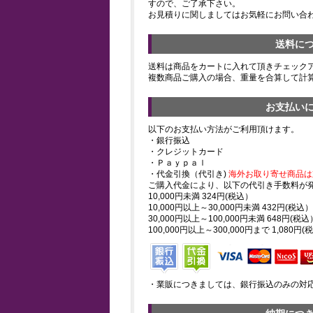
すので、ご了承下さい。
お見積りに関しましてはお気軽にお問い合
送料に
送料は商品をカートに入れて頂きチェック
複数商品ご購入の場合、重量を合算して計
お支払い
以下のお支払い方法がご利用頂けます。
・銀行振込
・クレジットカード
・Ｐａｙｐａｌ
・代金引換（代引き)
海外お取り寄せ商品は
ご購入代金により、以下の代引き手数料が
10,000円未満 324円(税込）
10,000円以上～30,000円未満 432円(税込）
30,000円以上～100,000円未満 648円(税込
100,000円以上～300,000円まで 1,080円(
・業販につきましては、銀行振込のみの対