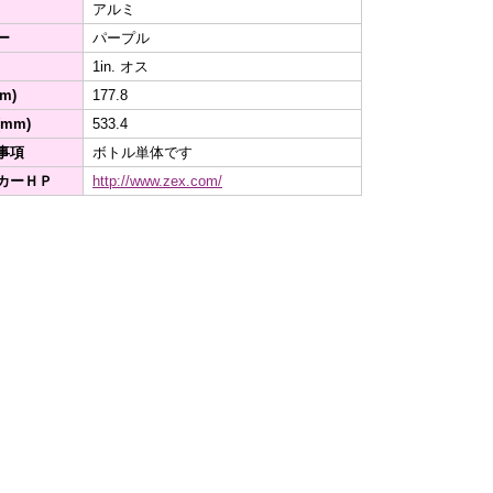
アルミ
ー
パープル
1in. オス
m)
177.8
mm)
533.4
事項
ボトル単体です
カーＨＰ
http://www.zex.com/