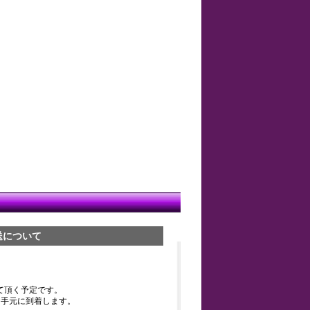
送について
て頂く予定です。
お手元に到着します。