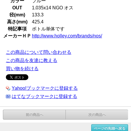
カラー
ブルー
OUT
1.035x14 NGO オス
径(mm)
133.3
高さ(mm)
425.4
特記事項
ボトル単体です
メーカーＨＰ
http://www.holley.com/brands/nos/
この商品について問い合わせる
この商品を友達に教える
買い物を続ける
Yahoo!ブックマークに登録する
はてなブックマークに登録する
前の商品へ
次の商品へ
ページの先頭へ戻る