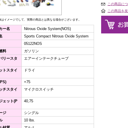
この商品につ
この商品を友
像はイメージでして、実際の商品とは異なる場合がございます。
カー名
Nitrous Oxide System(NOS)
名
Sports Compact Nitrous Oxide System
05122NOS
燃料
ガソリン
バリースタ
エアーインテークチューブ
ットスタイ
ドライ
PS)
+75
ッチスタイ
マイクロスイッチ
ジェット(P
40,75
ージ
シングル
ル
10 lbs.
ル材質
アルミ