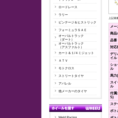
ロードレース
ラリー
上記画
ビンテージ＆ヒストリック
メー
フォーミュラＳＡＥ
商品
オーバルトラック
（ダート）
品番
オーバルトラック
対応
（アスファルト）
カート＆１/４ミジェット
デリ
イル
ＡＴＶ
ショ
モトクロス
ル
馬力(
ストリートタイヤ
スイ
アパレル
ル
他メーカーのタイヤ
付属
S)
ステ
ボト
Weld Racing
ボト