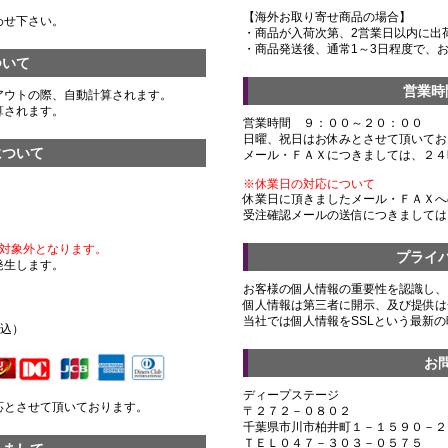
【海外お取り寄せ商品の場合】
わせ下さい。
・商品が入荷次第、2営業日以内に出
・商品発送後、通常1～3日程度で、
ついて
営業時
アウトの際、自動計算されます。
算されます。
営業時間 ９：００～２０：００
日曜、祝日はお休みとさせて頂いてお
について
メール・ＦＡＸにつきましては、２４
※休業日の対応について
休業日に頂きましたメール・ＦＡＸへ
受注確認メールの送信につきましては
対象外となります。
プライ
発生します。
お客様の個人情報の重要性を認識し、
個人情報は第三者に開示、及び提供は
）
当社では個人情報をSSLという最新
税込）
お
ディープステージ
応とさせて頂いております。
〒２７２－０８０２
千葉県市川市柏井町１－１５９０－２
ＴＥＬ０４７－３０３－０５７５