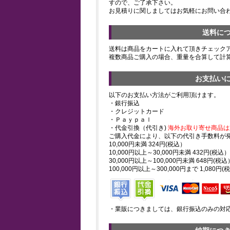
すので、ご了承下さい。
お見積りに関しましてはお気軽にお問い合
送料に
送料は商品をカートに入れて頂きチェック
複数商品ご購入の場合、重量を合算して計
お支払い
以下のお支払い方法がご利用頂けます。
・銀行振込
・クレジットカード
・Ｐａｙｐａｌ
・代金引換（代引き)
海外お取り寄せ商品は
ご購入代金により、以下の代引き手数料が
10,000円未満 324円(税込）
10,000円以上～30,000円未満 432円(税込）
30,000円以上～100,000円未満 648円(税込
100,000円以上～300,000円まで 1,080円(
・業販につきましては、銀行振込のみの対