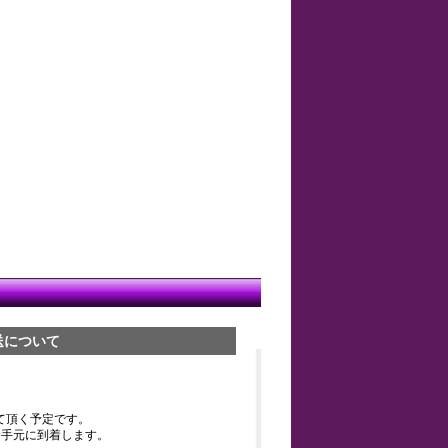
送について
て頂く予定です。
お手元に到着します。