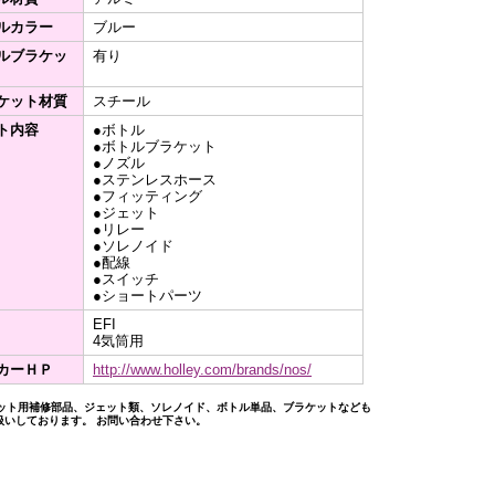
ルカラー
ブルー
ルブラケッ
有り
ケット材質
スチール
ト内容
●ボトル
●ボトルブラケット
●ノズル
●ステンレスホース
●フィッティング
●ジェット
●リレー
●ソレノイド
●配線
●スイッチ
●ショートパーツ
EFI
4気筒用
カーＨＰ
http://www.holley.com/brands/nos/
キット用補修部品、ジェット類、ソレノイド、ボトル単品、ブラケットなども
扱いしております。 お問い合わせ下さい。