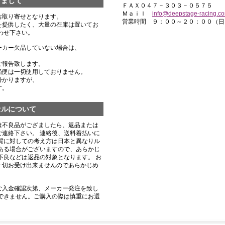
きまして
ＦＡＸ０４７－３０３－０５７５
Ｍａｉｌ
info@deepstage-racing.c
お取り寄せとなります。
営業時間 ９：００～２０：００（日
を提供したく、大量の在庫は置いてお
わせ下さい。
ーカー欠品していない場合は、
ご報告致します。
船便は一切使用しておりません。
掛かりますが、
す。
セルについて
は不良品がござましたら、返品または
連絡下さい。 連絡後、送料着払いに
質に対しての考え方は日本と異なりル
ある場合がございますので、あらかじ
不良などは返品の対象となります。 お
一切お受け出来ませんのであらかじめ
ご入金確認次第、メーカー発注を致し
できません。ご購入の際は慎重にお選