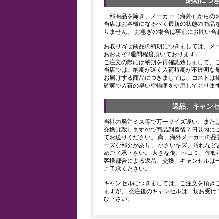
納期につ
一部商品を除き、メーカー（海外）からの
当店はお客様になるべく最新の状態の商品
りません。 お急ぎの場合は事前にお問い合
お取り寄せ商品の納期につきましては、メ
おおよそ2週間程度頂いております。
ご注文の際には納期を再確認致しまして、
当店では、納期が遅く入荷時期が不透明な
お届けする商品につきましては、コストは
確実で入荷の早い空輸便を使用しておりま
返品、キャン
当社の発注ミス等で万一サイズ違い、また
交換は致しますので商品到着後７日以内にご
てお送りください。 尚、海外メーカーの品
ーズな部分があり、 小さいキズ、汚れなど
めご了承下さい。 大きな傷、ヘコミ、作動
客様都合による返品、交換、キャンセルは
ご了承ください。
キャンセルにつきましては、ご注文を頂き
ますが、 発注後のキャンセルは一切お受け
び下さい。