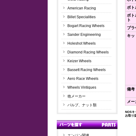
ボト
American Racing
ボト
Billet Specialities
ト
Bogart Racing Wheels
ブラ
Sander Engineering
キッ
Holeshot Wheels
Diamond Racing Wheels
Keizer Wheels
Bassett Racing Wheels
Aero Race Wheels
Wheels Vintiques
備考
他メーカー
メー
バルブ、ナット類
NOS
お取り
エンジン関連