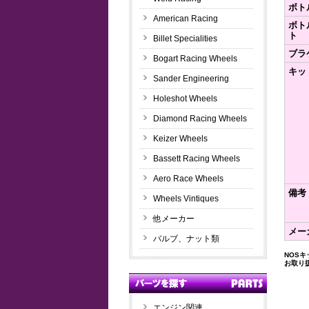
ボト
American Racing
ボト
ト
Billet Specialities
ブラ
Bogart Racing Wheels
キッ
Sander Engineering
Holeshot Wheels
Diamond Racing Wheels
Keizer Wheels
Bassett Racing Wheels
Aero Race Wheels
備考
Wheels Vintiques
他メーカー
メー
バルブ、ナット類
NOS
お取り
エンジン関連