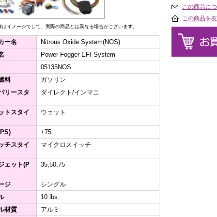
この商品につ
この商品を友
像はイメージでして、実際の商品とは異なる場合がございます。
カー名
Nitrous Oxide System(NOS)
名
Power Fogger EFI System
05135NOS
燃料
ガソリン
バリースタ
ダイレクト/インマニ
ットスタイ
ウェット
PS)
+75
ッチスタイ
マイクロスイッチ
ジェット(P
35,50,75
ージ
シングル
ル
10 lbs.
ル材質
アルミ