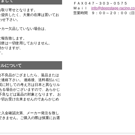
きまして
ＦＡＸ０４７－３０３－０５７５
Ｍａｉｌ
info@deepstage-racing.c
お取り寄せとなります。
営業時間 ９：００～２０：００（日
を提供したく、大量の在庫は置いてお
わせ下さい。
ーカー欠品していない場合は、
ご報告致します。
船便は一切使用しておりません。
掛かりますが、
す。
セルについて
は不良品がござましたら、返品または
連絡下さい。 連絡後、送料着払いに
質に対しての考え方は日本と異なりル
ある場合がございますので、あらかじ
不良などは返品の対象となります。 お
一切お受け出来ませんのであらかじめ
ご入金確認次第、メーカー発注を致し
できません。ご購入の際は慎重にお選