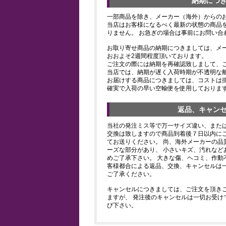
納期につ
一部商品を除き、メーカー（海外）からの
当店はお客様になるべく最新の状態の商品
りません。 お急ぎの場合は事前にお問い合
お取り寄せ商品の納期につきましては、メ
おおよそ2週間程度頂いております。
ご注文の際には納期を再確認致しまして、
当店では、納期が遅く入荷時期が不透明な
お届けする商品につきましては、コストは
確実で入荷の早い空輸便を使用しておりま
返品、キャン
当社の発注ミス等で万一サイズ違い、また
交換は致しますので商品到着後７日以内にご
てお送りください。 尚、海外メーカーの品
ーズな部分があり、 小さいキズ、汚れなど
めご了承下さい。 大きな傷、ヘコミ、作動
客様都合による返品、交換、キャンセルは
ご了承ください。
キャンセルにつきましては、ご注文を頂き
ますが、 発注後のキャンセルは一切お受け
び下さい。