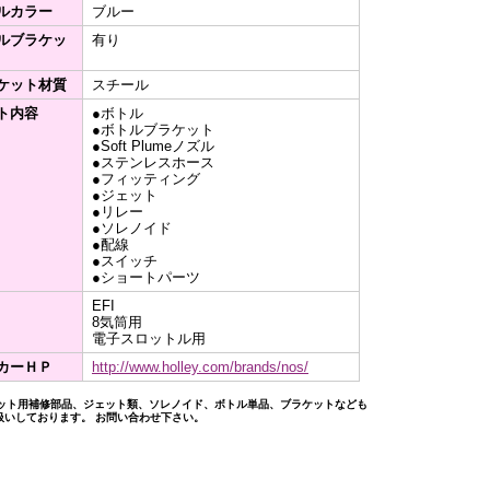
ルカラー
ブルー
ルブラケッ
有り
ケット材質
スチール
ト内容
●ボトル
●ボトルブラケット
●Soft Plumeノズル
●ステンレスホース
●フィッティング
●ジェット
●リレー
●ソレノイド
●配線
●スイッチ
●ショートパーツ
EFI
8気筒用
電子スロットル用
カーＨＰ
http://www.holley.com/brands/nos/
キット用補修部品、ジェット類、ソレノイド、ボトル単品、ブラケットなども
扱いしております。 お問い合わせ下さい。