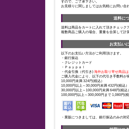
すので、ご了承下さい。
お見積りに関しましてはお気軽にお問い合
送料に
送料は商品をカートに入れて頂きチェック
複数商品ご購入の場合、重量を合算して計
お支払い
以下のお支払い方法がご利用頂けます。
・銀行振込
・クレジットカード
・Ｐａｙｐａｌ
・代金引換（代引き)
海外お取り寄せ商品は
ご購入代金により、以下の代引き手数料が
10,000円未満 324円(税込）
10,000円以上～30,000円未満 432円(税込）
30,000円以上～100,000円未満 648円(税込
100,000円以上～300,000円まで 1,080円(
・業販につきましては、銀行振込のみの対