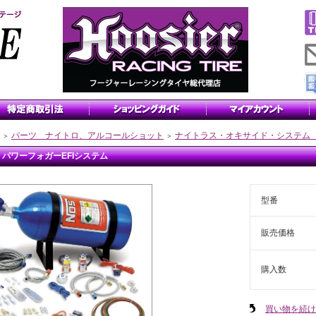
パーツ ナイトロ、アルコールショット
ナイトラス・オキサイド・システム
＞
＞
S パワーフォガーEFIシステム
型番
販売価格
購入数
買い物を続け