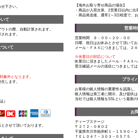
【海外お取り寄せ商品の場合】
わせ下さい。
・商品が入荷次第、2営業日以内に出
・商品発送後、通常1～3日程度で、
ついて
営業時
アウトの際、自動計算されます。
算されます。
営業時間 ９：００～２０：００
日曜、祝日はお休みとさせて頂いてお
について
メール・ＦＡＸにつきましては、２４
※休業日の対応について
休業日に頂きましたメール・ＦＡＸへ
受注確認メールの送信につきましては
対象外となります。
プライ
発生します。
お客様の個人情報の重要性を認識し、
個人情報は第三者に開示、及び提供は
）
当社では個人情報をSSLという最新
税込）
お
ディープステージ
応とさせて頂いております。
〒２７２－０８０２
千葉県市川市柏井町１－１５９０－２
ＴＥＬ０４７－３０３－０５７５