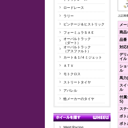
ロードレース
ラリー
上記画
ビンテージ＆ヒストリック
メー
商品
フォーミュラＳＡＥ
オーバルトラック
品番
（ダート）
対応
オーバルトラック
（アスファルト）
デリ
カート＆１/４ミジェット
イル
ＡＴＶ
ショ
ル
モトクロス
馬力(
ストリートタイヤ
スイ
ル
アパレル
付属
他メーカーのタイヤ
S)
ステ
ボト
ボト
Weld Racing