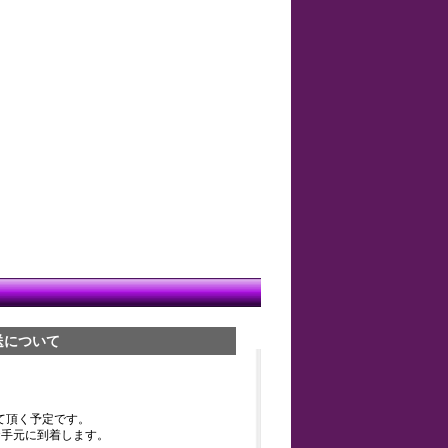
送について
て頂く予定です。
お手元に到着します。