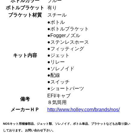
ボトルカラー
ブルー
ボトルブラケット
有り
ブラケット材質
スチール
●ボトル
●ボトルブラケット
●Foggerノズル
●ステンレスホース
●フィッティング
キット内容
●ジェット
●リレー
●ソレノイド
●配線
●スイッチ
●ショートパーツ
EFI/キャブ
備考
８気筒用
メーカーＨＰ
http://www.holley.com/brands/nos/
NOSキット用補修部品、ジェット類、ソレノイド、ボトル単品、ブラケットなどもお取り扱い
しております。 お問い合わせ下さい。