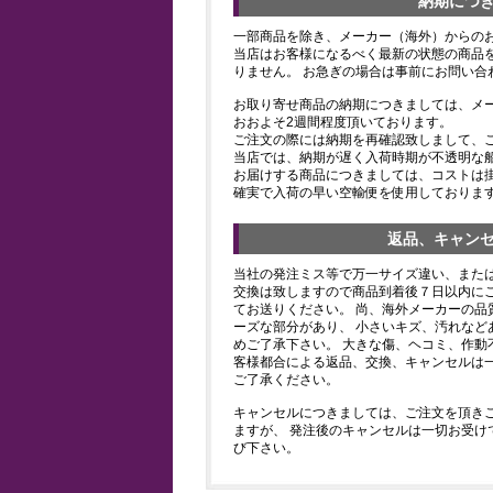
納期につ
一部商品を除き、メーカー（海外）からの
当店はお客様になるべく最新の状態の商品
りません。 お急ぎの場合は事前にお問い合
お取り寄せ商品の納期につきましては、メ
おおよそ2週間程度頂いております。
ご注文の際には納期を再確認致しまして、
当店では、納期が遅く入荷時期が不透明な
お届けする商品につきましては、コストは
確実で入荷の早い空輸便を使用しておりま
返品、キャン
当社の発注ミス等で万一サイズ違い、また
交換は致しますので商品到着後７日以内にご
てお送りください。 尚、海外メーカーの品
ーズな部分があり、 小さいキズ、汚れなど
めご了承下さい。 大きな傷、ヘコミ、作動
客様都合による返品、交換、キャンセルは
ご了承ください。
キャンセルにつきましては、ご注文を頂き
ますが、 発注後のキャンセルは一切お受け
び下さい。