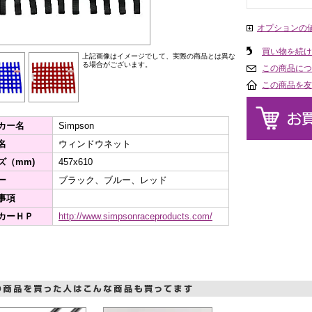
オプションの
買い物を続け
上記画像はイメージでして、実際の商品とは異な
る場合がございます。
この商品につ
この商品を友
カー名
Simpson
名
ウィンドウネット
ズ（mm)
457x610
ー
ブラック、ブルー、レッド
事項
カーＨＰ
http://www.simpsonraceproducts.com/