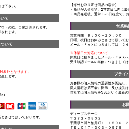
【海外お取り寄せ商品の場合】
わせ下さい。
・商品が入荷次第、2営業日以内に出
・商品発送後、通常1～3日程度で、
ついて
営業時
アウトの際、自動計算されます。
算されます。
営業時間 ９：００～２０：００
日曜、祝日はお休みとさせて頂いてお
について
メール・ＦＡＸにつきましては、２４
※休業日の対応について
休業日に頂きましたメール・ＦＡＸへ
受注確認メールの送信につきましては
対象外となります。
プライ
発生します。
お客様の個人情報の重要性を認識し、
個人情報は第三者に開示、及び提供は
）
当社では個人情報をSSLという最新
税込）
お
ディープステージ
応とさせて頂いております。
〒２７２－０８０２
千葉県市川市柏井町１－１５９０－２
ＴＥＬ０４７－３０３－０５７５