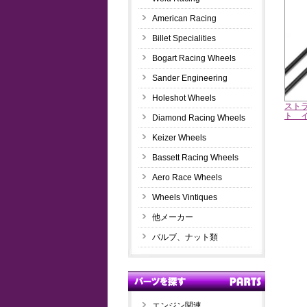
American Racing
Billet Specialities
Bogart Racing Wheels
Sander Engineering
Holeshot Wheels
スト
ト 
Diamond Racing Wheels
Keizer Wheels
Bassett Racing Wheels
Aero Race Wheels
Wheels Vintiques
他メーカー
バルブ、ナット類
エンジン関連