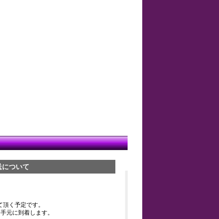
送について
て頂く予定です。
お手元に到着します。