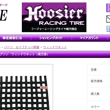
パーツ セイフティー関連
ウィンドウネット
＞
＞
プソン ウィンドウネット（長方形）
型番
販売価格
購入数
カラー