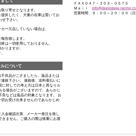
きまして
ＦＡＸ０４７－３０３－０５７５
Ｍａｉｌ
info@deepstage-racing.c
お取り寄せとなります。
営業時間 ９：００～２０：００（日
を提供したく、大量の在庫は置いてお
わせ下さい。
ーカー欠品していない場合は、
ご報告致します。
船便は一切使用しておりません。
掛かりますが、
す。
セルについて
は不良品がござましたら、返品または
連絡下さい。 連絡後、送料着払いに
質に対しての考え方は日本と異なりル
ある場合がございますので、あらかじ
不良などは返品の対象となります。 お
一切お受け出来ませんのであらかじめ
ご入金確認次第、メーカー発注を致し
できません。ご購入の際は慎重にお選