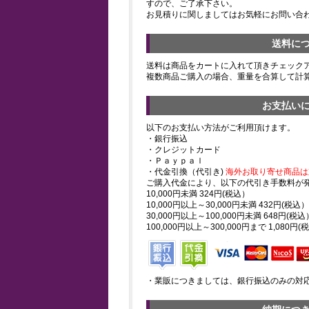
すので、ご了承下さい。
お見積りに関しましてはお気軽にお問い合
送料に
送料は商品をカートに入れて頂きチェック
複数商品ご購入の場合、重量を合算して計
お支払い
以下のお支払い方法がご利用頂けます。
・銀行振込
・クレジットカード
・Ｐａｙｐａｌ
・代金引換（代引き)
海外お取り寄せ商品は
ご購入代金により、以下の代引き手数料が
10,000円未満 324円(税込）
10,000円以上～30,000円未満 432円(税込）
30,000円以上～100,000円未満 648円(税込
100,000円以上～300,000円まで 1,080円(
・業販につきましては、銀行振込のみの対